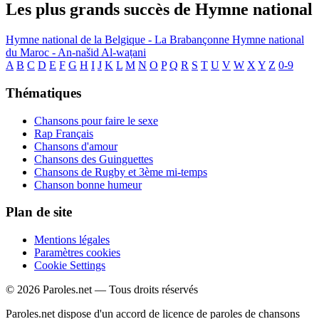
Les plus grands succès de Hymne national
Hymne national de la Belgique - La Brabançonne
Hymne national
du Maroc - An-našid Al-waṭani
A
B
C
D
E
F
G
H
I
J
K
L
M
N
O
P
Q
R
S
T
U
V
W
X
Y
Z
0-9
Thématiques
Chansons pour faire le sexe
Rap Français
Chansons d'amour
Chansons des Guinguettes
Chansons de Rugby et 3ème mi-temps
Chanson bonne humeur
Plan de site
Mentions légales
Paramètres cookies
Cookie Settings
© 2026 Paroles.net — Tous droits réservés
Paroles.net dispose d'un accord de licence de paroles de chansons