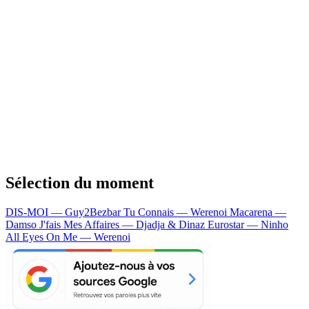
Sélection du moment
DIS-MOI — Guy2Bezbar
Tu Connais — Werenoi
Macarena —
Damso
J'fais Mes Affaires — Djadja & Dinaz
Eurostar — Ninho
All Eyes On Me — Werenoi