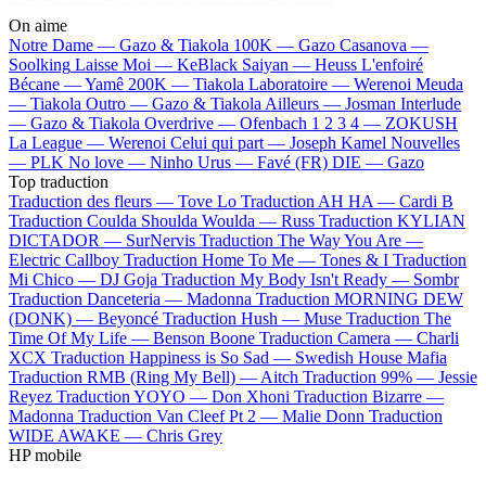
On aime
Notre Dame —
Gazo & Tiakola
100K —
Gazo
Casanova —
Soolking
Laisse Moi —
KeBlack
Saiyan —
Heuss L'enfoiré
Bécane —
Yamê
200K —
Tiakola
Laboratoire —
Werenoi
Meuda
—
Tiakola
Outro —
Gazo & Tiakola
Ailleurs —
Josman
Interlude
—
Gazo & Tiakola
Overdrive —
Ofenbach
1 2 3 4 —
ZOKUSH
La League —
Werenoi
Celui qui part —
Joseph Kamel
Nouvelles
—
PLK
No love —
Ninho
Urus —
Favé (FR)
DIE —
Gazo
Top traduction
Traduction des fleurs —
Tove Lo
Traduction AH HA —
Cardi B
Traduction Coulda Shoulda Woulda —
Russ
Traduction KYLIAN
DICTADOR —
SurNervis
Traduction The Way You Are —
Electric Callboy
Traduction Home To Me —
Tones & I
Traduction
Mi Chico —
DJ Goja
Traduction My Body Isn't Ready —
Sombr
Traduction Danceteria —
Madonna
Traduction MORNING DEW
(DONK) —
Beyoncé
Traduction Hush —
Muse
Traduction The
Time Of My Life —
Benson Boone
Traduction Camera —
Charli
XCX
Traduction Happiness is So Sad —
Swedish House Mafia
Traduction RMB (Ring My Bell) —
Aitch
Traduction 99% —
Jessie
Reyez
Traduction YOYO —
Don Xhoni
Traduction Bizarre —
Madonna
Traduction Van Cleef Pt 2 —
Malie Donn
Traduction
WIDE AWAKE —
Chris Grey
HP mobile