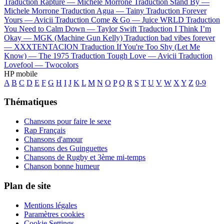
Traduction Rapture —
Michele Morrone
Traduction Stand By —
Michele Morrone
Traduction Agua —
Tainy
Traduction Forever
Yours —
Avicii
Traduction Come & Go —
Juice WRLD
Traduction
You Need to Calm Down —
Taylor Swift
Traduction I Think I’m
Okay —
MGK (Machine Gun Kelly)
Traduction bad vibes forever
—
XXXTENTACION
Traduction If You're Too Shy (Let Me
Know) —
The 1975
Traduction Tough Love —
Avicii
Traduction
Lovefool —
Twocolors
HP mobile
A
B
C
D
E
F
G
H
I
J
K
L
M
N
O
P
Q
R
S
T
U
V
W
X
Y
Z
0-9
Thématiques
Chansons pour faire le sexe
Rap Français
Chansons d'amour
Chansons des Guinguettes
Chansons de Rugby et 3ème mi-temps
Chanson bonne humeur
Plan de site
Mentions légales
Paramètres cookies
Cookie Settings