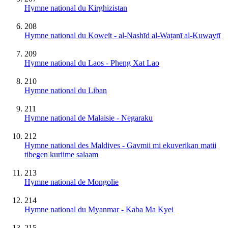
Hymne national du Kirghizistan
208
Hymne national du Koweït - al-Nashīd al-Waṭanī al-Kuwaytī
209
Hymne national du Laos - Pheng Xat Lao
210
Hymne national du Liban
211
Hymne national de Malaisie - Negaraku
212
Hymne national des Maldives - Gavmii mi ekuverikan matii
tibegen kuriime salaam
213
Hymne national de Mongolie
214
Hymne national du Myanmar - Kaba Ma Kyei
215