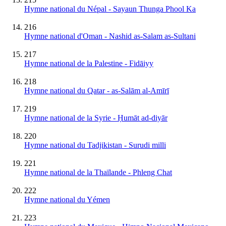
Hymne national du Népal - Sayaun Thunga Phool Ka
216
Hymne national d'Oman - Nashid as-Salam as-Sultani
217
Hymne national de la Palestine - Fidāiyy
218
Hymne national du Qatar - as-Salām al-Amīrī
219
Hymne national de la Syrie - Ḥumāt ad-diyār
220
Hymne national du Tadjikistan - Surudi milli
221
Hymne national de la Thaïlande - Phleng Chat
222
Hymne national du Yémen
223