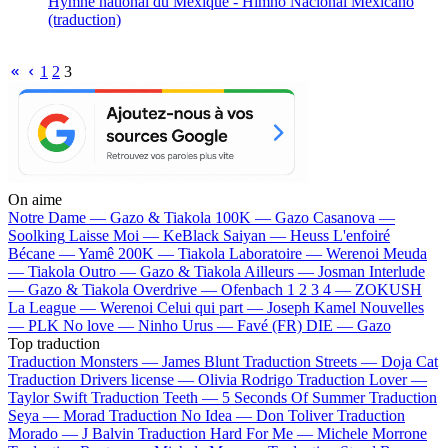
Hymne national du Mexique - Himno Nacional Mexicano
(traduction)
1
2
3
On aime
Notre Dame —
Gazo & Tiakola
100K —
Gazo
Casanova —
Soolking
Laisse Moi —
KeBlack
Saiyan —
Heuss L'enfoiré
Bécane —
Yamê
200K —
Tiakola
Laboratoire —
Werenoi
Meuda
—
Tiakola
Outro —
Gazo & Tiakola
Ailleurs —
Josman
Interlude
—
Gazo & Tiakola
Overdrive —
Ofenbach
1 2 3 4 —
ZOKUSH
La League —
Werenoi
Celui qui part —
Joseph Kamel
Nouvelles
—
PLK
No love —
Ninho
Urus —
Favé (FR)
DIE —
Gazo
Top traduction
Traduction Monsters —
James Blunt
Traduction Streets —
Doja Cat
Traduction Drivers license —
Olivia Rodrigo
Traduction Lover —
Taylor Swift
Traduction Teeth —
5 Seconds Of Summer
Traduction
Seya —
Morad
Traduction No Idea —
Don Toliver
Traduction
Morado —
J Balvin
Traduction Hard For Me —
Michele Morrone