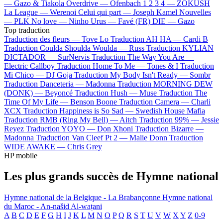
—
Gazo & Tiakola
Overdrive —
Ofenbach
1 2 3 4 —
ZOKUSH
La League —
Werenoi
Celui qui part —
Joseph Kamel
Nouvelles
—
PLK
No love —
Ninho
Urus —
Favé (FR)
DIE —
Gazo
Top traduction
Traduction des fleurs —
Tove Lo
Traduction AH HA —
Cardi B
Traduction Coulda Shoulda Woulda —
Russ
Traduction KYLIAN
DICTADOR —
SurNervis
Traduction The Way You Are —
Electric Callboy
Traduction Home To Me —
Tones & I
Traduction
Mi Chico —
DJ Goja
Traduction My Body Isn't Ready —
Sombr
Traduction Danceteria —
Madonna
Traduction MORNING DEW
(DONK) —
Beyoncé
Traduction Hush —
Muse
Traduction The
Time Of My Life —
Benson Boone
Traduction Camera —
Charli
XCX
Traduction Happiness is So Sad —
Swedish House Mafia
Traduction RMB (Ring My Bell) —
Aitch
Traduction 99% —
Jessie
Reyez
Traduction YOYO —
Don Xhoni
Traduction Bizarre —
Madonna
Traduction Van Cleef Pt 2 —
Malie Donn
Traduction
WIDE AWAKE —
Chris Grey
HP mobile
Les plus grands succès de Hymne national
Hymne national de la Belgique - La Brabançonne
Hymne national
du Maroc - An-našid Al-waṭani
A
B
C
D
E
F
G
H
I
J
K
L
M
N
O
P
Q
R
S
T
U
V
W
X
Y
Z
0-9