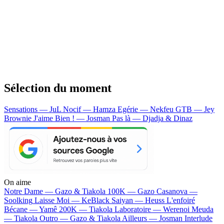
Sélection du moment
Sensations — JuL
Nocif — Hamza
Egérie — Nekfeu
GTB — Jey
Brownie
J'aime Bien ! — Josman
Pas là — Djadja & Dinaz
On aime
Notre Dame —
Gazo & Tiakola
100K —
Gazo
Casanova —
Soolking
Laisse Moi —
KeBlack
Saiyan —
Heuss L'enfoiré
Bécane —
Yamê
200K —
Tiakola
Laboratoire —
Werenoi
Meuda
—
Tiakola
Outro —
Gazo & Tiakola
Ailleurs —
Josman
Interlude