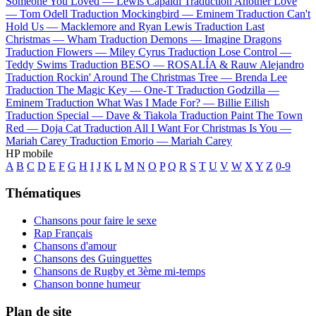
Someone You Loved —
Lewis Capaldi
Traduction Another Love
—
Tom Odell
Traduction Mockingbird —
Eminem
Traduction Can't
Hold Us —
Macklemore and Ryan Lewis
Traduction Last
Christmas —
Wham
Traduction Demons —
Imagine Dragons
Traduction Flowers —
Miley Cyrus
Traduction Lose Control —
Teddy Swims
Traduction BESO —
ROSALÍA & Rauw Alejandro
Traduction Rockin' Around The Christmas Tree —
Brenda Lee
Traduction The Magic Key —
One-T
Traduction Godzilla —
Eminem
Traduction What Was I Made For? —
Billie Eilish
Traduction Special —
Dave & Tiakola
Traduction Paint The Town
Red —
Doja Cat
Traduction All I Want For Christmas Is You —
Mariah Carey
Traduction Emorio —
Mariah Carey
HP mobile
A
B
C
D
E
F
G
H
I
J
K
L
M
N
O
P
Q
R
S
T
U
V
W
X
Y
Z
0-9
Thématiques
Chansons pour faire le sexe
Rap Français
Chansons d'amour
Chansons des Guinguettes
Chansons de Rugby et 3ème mi-temps
Chanson bonne humeur
Plan de site