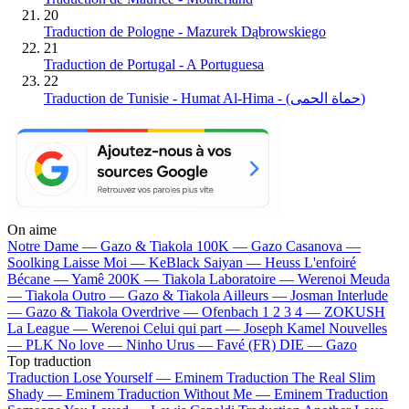
20
Traduction de Pologne - Mazurek Dąbrowskiego
21
Traduction de Portugal - A Portuguesa
22
Traduction de Tunisie - Humat Al-Hima - (حماة الحمى)
On aime
Notre Dame —
Gazo & Tiakola
100K —
Gazo
Casanova —
Soolking
Laisse Moi —
KeBlack
Saiyan —
Heuss L'enfoiré
Bécane —
Yamê
200K —
Tiakola
Laboratoire —
Werenoi
Meuda
—
Tiakola
Outro —
Gazo & Tiakola
Ailleurs —
Josman
Interlude
—
Gazo & Tiakola
Overdrive —
Ofenbach
1 2 3 4 —
ZOKUSH
La League —
Werenoi
Celui qui part —
Joseph Kamel
Nouvelles
—
PLK
No love —
Ninho
Urus —
Favé (FR)
DIE —
Gazo
Top traduction
Traduction Lose Yourself —
Eminem
Traduction The Real Slim
Shady —
Eminem
Traduction Without Me —
Eminem
Traduction