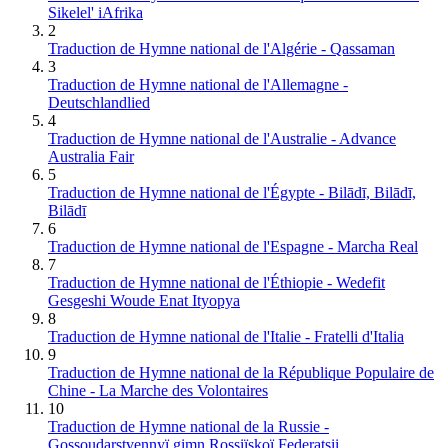
Sikelel' iAfrika
2
Traduction de Hymne national de l'Algérie - Qassaman
3
Traduction de Hymne national de l'Allemagne -
Deutschlandlied
4
Traduction de Hymne national de l'Australie - Advance
Australia Fair
5
Traduction de Hymne national de l'Égypte - Bilādī, Bilādī,
Bilādī
6
Traduction de Hymne national de l'Espagne - Marcha Real
7
Traduction de Hymne national de l'Éthiopie - Wedefit
Gesgeshi Woude Enat Ityopya
8
Traduction de Hymne national de l'Italie - Fratelli d'Italia
9
Traduction de Hymne national de la République Populaire de
Chine - La Marche des Volontaires
10
Traduction de Hymne national de la Russie -
Gossoudarstvennyï gimn Rossiïskoï Federatsii