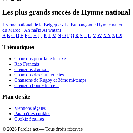
Les plus grands succès de Hymne national
Hymne national de la Belgique - La Brabançonne
Hymne national
du Maroc - An-našid Al-waṭani
A
B
C
D
E
F
G
H
I
J
K
L
M
N
O
P
Q
R
S
T
U
V
W
X
Y
Z
0-9
Thématiques
Chansons pour faire le sexe
Rap Français
Chansons d'amour
Chansons des Guinguettes
Chansons de Rugby et 3ème mi-temps
Chanson bonne humeur
Plan de site
Mentions légales
Paramètres cookies
Cookie Settings
© 2026 Paroles.net — Tous droits réservés