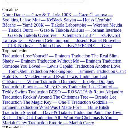
On aime
Notre Dame —
Gazo & Tiakola
100K —
Gazo
Casanova —
Soolking
Laisse Moi —
KeBlack
Saiyan —
Heuss L'enfoiré
Bécane —
Yamê
200K —
Tiakola
Laboratoire —
Werenoi
Meuda
—
Tiakola
Outro —
Gazo & Tiakola
Ailleurs —
Josman
Interlude
—
Gazo & Tiakola
Overdrive —
Ofenbach
1 2 3 4 —
ZOKUSH
La League —
Werenoi
Celui qui part —
Joseph Kamel
Nouvelles
—
PLK
No love —
Ninho
Urus —
Favé (FR)
DIE —
Gazo
Top traduction
Traduction Lose Yourself —
Eminem
Traduction The Real Slim
Shady —
Eminem
Traduction Without Me —
Eminem
Traduction
Someone You Loved —
Lewis Capaldi
Traduction Another Love
—
Tom Odell
Traduction Mockingbird —
Eminem
Traduction Can't
Hold Us —
Macklemore and Ryan Lewis
Traduction Last
Christmas —
Wham
Traduction Demons —
Imagine Dragons
Traduction Flowers —
Miley Cyrus
Traduction Lose Control —
Teddy Swims
Traduction BESO —
ROSALÍA & Rauw Alejandro
Traduction Rockin' Around The Christmas Tree —
Brenda Lee
Traduction The Magic Key —
One-T
Traduction Godzilla —
Eminem
Traduction What Was I Made For? —
Billie Eilish
Traduction Special —
Dave & Tiakola
Traduction Paint The Town
Red —
Doja Cat
Traduction All I Want For Christmas Is You —
Mariah Carey
Traduction Emorio —
Mariah Carey
HP mobile