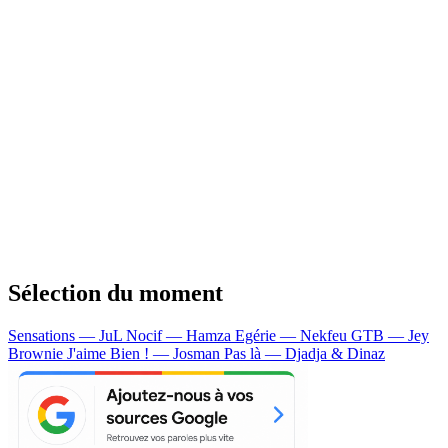
Sélection du moment
Sensations — JuL
Nocif — Hamza
Egérie — Nekfeu
GTB — Jey
Brownie
J'aime Bien ! — Josman
Pas là — Djadja & Dinaz