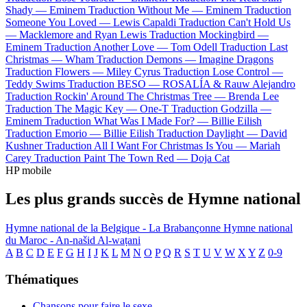
Shady —
Eminem
Traduction Without Me —
Eminem
Traduction
Someone You Loved —
Lewis Capaldi
Traduction Can't Hold Us
—
Macklemore and Ryan Lewis
Traduction Mockingbird —
Eminem
Traduction Another Love —
Tom Odell
Traduction Last
Christmas —
Wham
Traduction Demons —
Imagine Dragons
Traduction Flowers —
Miley Cyrus
Traduction Lose Control —
Teddy Swims
Traduction BESO —
ROSALÍA & Rauw Alejandro
Traduction Rockin' Around The Christmas Tree —
Brenda Lee
Traduction The Magic Key —
One-T
Traduction Godzilla —
Eminem
Traduction What Was I Made For? —
Billie Eilish
Traduction Emorio —
Billie Eilish
Traduction Daylight —
David
Kushner
Traduction All I Want For Christmas Is You —
Mariah
Carey
Traduction Paint The Town Red —
Doja Cat
HP mobile
Les plus grands succès de Hymne national
Hymne national de la Belgique - La Brabançonne
Hymne national
du Maroc - An-našid Al-waṭani
A
B
C
D
E
F
G
H
I
J
K
L
M
N
O
P
Q
R
S
T
U
V
W
X
Y
Z
0-9
Thématiques
Chansons pour faire le sexe