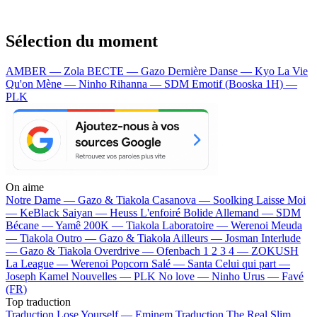
Sélection du moment
AMBER — Zola
BECTE — Gazo
Dernière Danse — Kyo
La Vie
Qu'on Mène — Ninho
Rihanna — SDM
Emotif (Booska 1H) —
PLK
On aime
Notre Dame —
Gazo & Tiakola
Casanova —
Soolking
Laisse Moi
—
KeBlack
Saiyan —
Heuss L'enfoiré
Bolide Allemand —
SDM
Bécane —
Yamê
200K —
Tiakola
Laboratoire —
Werenoi
Meuda
—
Tiakola
Outro —
Gazo & Tiakola
Ailleurs —
Josman
Interlude
—
Gazo & Tiakola
Overdrive —
Ofenbach
1 2 3 4 —
ZOKUSH
La League —
Werenoi
Popcorn Salé —
Santa
Celui qui part —
Joseph Kamel
Nouvelles —
PLK
No love —
Ninho
Urus —
Favé
(FR)
Top traduction
Traduction Lose Yourself —
Eminem
Traduction The Real Slim