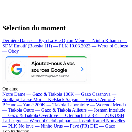
Sélection du moment
Dernière Danse — Kyo
La Vie Qu'on Mène — Ninho
Rihanna —
SDM
Emotif (Booska 1H) — PLK
10.03.2023 — Werenoi
Cabeza
— Oboy
On aime
Notre Dame —
Gazo & Tiakola
100K —
Gazo
Casanova —
Soolking
Laisse Moi —
KeBlack
Saiyan —
Heuss L'enfoiré
Bécane —
Yamê
200K —
Tiakola
Laboratoire —
Werenoi
Meuda
—
Tiakola
Outro —
Gazo & Tiakola
Ailleurs —
Josman
Interlude
—
Gazo & Tiakola
Overdrive —
Ofenbach
1 2 3 4 —
ZOKUSH
La League —
Werenoi
Celui qui part —
Joseph Kamel
Nouvelles
—
PLK
No love —
Ninho
Urus —
Favé (FR)
DIE —
Gazo
Top traduction