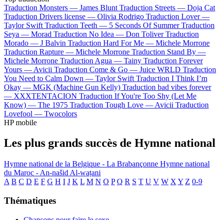
Traduction Monsters —
James Blunt
Traduction Streets —
Doja Cat
Traduction Drivers license —
Olivia Rodrigo
Traduction Lover —
Taylor Swift
Traduction Teeth —
5 Seconds Of Summer
Traduction
Seya —
Morad
Traduction No Idea —
Don Toliver
Traduction
Morado —
J Balvin
Traduction Hard For Me —
Michele Morrone
Traduction Rapture —
Michele Morrone
Traduction Stand By —
Michele Morrone
Traduction Agua —
Tainy
Traduction Forever
Yours —
Avicii
Traduction Come & Go —
Juice WRLD
Traduction
You Need to Calm Down —
Taylor Swift
Traduction I Think I’m
Okay —
MGK (Machine Gun Kelly)
Traduction bad vibes forever
—
XXXTENTACION
Traduction If You're Too Shy (Let Me
Know) —
The 1975
Traduction Tough Love —
Avicii
Traduction
Lovefool —
Twocolors
HP mobile
Les plus grands succès de Hymne national
Hymne national de la Belgique - La Brabançonne
Hymne national
du Maroc - An-našid Al-waṭani
A
B
C
D
E
F
G
H
I
J
K
L
M
N
O
P
Q
R
S
T
U
V
W
X
Y
Z
0-9
Thématiques
Chansons pour faire le sexe