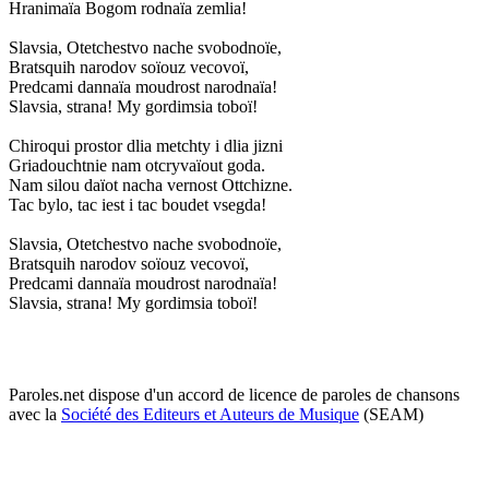
Hranimaïa Bogom rodnaïa zemlia!
Slavsia, Otetchestvo nache svobodnoïe,
Bratsquih narodov soïouz vecovoï,
Predcami dannaïa moudrost narodnaïa!
Slavsia, strana! My gordimsia toboï!
Chiroqui prostor dlia metchty i dlia jizni
Griadouchtnie nam otcryvaïout goda.
Nam silou daïot nacha vernost Ottchizne.
Tac bylo, tac iest i tac boudet vsegda!
Slavsia, Otetchestvo nache svobodnoïe,
Bratsquih narodov soïouz vecovoï,
Predcami dannaïa moudrost narodnaïa!
Slavsia, strana! My gordimsia toboï!
Paroles.net dispose d'un accord de licence de paroles de chansons
avec la
Société des Editeurs et Auteurs de Musique
(SEAM)