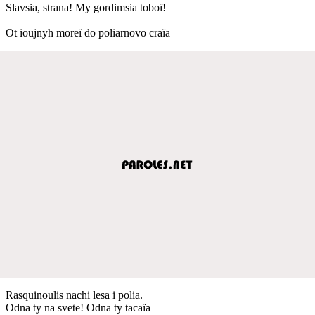
Slavsia, strana! My gordimsia toboï!
Ot ioujnyh moreï do poliarnovo craïa
Rasquinoulis nachi lesa i polia.
Odna ty na svete! Odna ty tacaïa