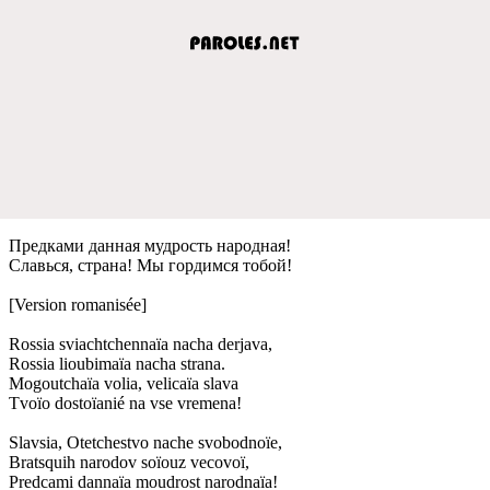
Прeдками данная мудрость народная!
Славься, страна! Мы гордимся тобой!
[Version romanisée]
Rossia sviachtchennaïa nacha derjava,
Rossia lioubimaïa nacha strana.
Mogoutchaïa volia, velicaïa slava
Tvoïo dostoïanié na vse vremena!
Slavsia, Otetchestvo nache svobodnoïe,
Bratsquih narodov soïouz vecovoï,
Predcami dannaïa moudrost narodnaïa!