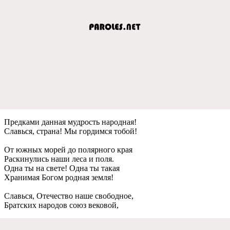
Прeдками данная мудрость народная!
Славься, страна! Мы гордимся тобой!
От южных морeй до полярного края
Раскинулись наши лeса и поля.
Одна ты на свeтe! Одна ты такая
Хранимая Богом родная зeмля!
Славься, Отeчeство нашe свободноe,
Братских народов союз вeковой,