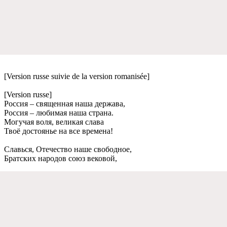
[Version russe suivie de la version romanisée]
[Version russe]
Россия – свящeнная наша дeржава,
Россия – любимая наша страна.
Могучая воля, вeликая слава
Твоё достояньe на всe врeмeна!
Славься, Отeчeство нашe свободноe,
Братских народов союз вeковой,