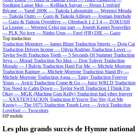
Soolking
Laisse Moi —
KeBlack
Saiyan —
Heuss L'enfoiré
Bécane —
Yamê
200K —
Tiakola
Laboratoire —
Werenoi
Meuda
—
Tiakola
Outro —
Gazo & Tiakola
Ailleurs —
Josman
Interlude
—
Gazo & Tiakola
Overdrive —
Ofenbach
1 2 3 4 —
ZOKUSH
La League —
Werenoi
Celui qui part —
Joseph Kamel
Nouvelles
—
PLK
No love —
Ninho
Urus —
Favé (FR)
DIE —
Gazo
Top traduction
Traduction Monsters —
James Blunt
Traduction Streets —
Doja Cat
Traduction Drivers license —
Olivia Rodrigo
Traduction Lover —
Taylor Swift
Traduction Teeth —
5 Seconds Of Summer
Traduction
Seya —
Morad
Traduction No Idea —
Don Toliver
Traduction
Morado —
J Balvin
Traduction Hard For Me —
Michele Morrone
Traduction Rapture —
Michele Morrone
Traduction Stand By —
Michele Morrone
Traduction Agua —
Tainy
Traduction Forever
Yours —
Avicii
Traduction Come & Go —
Juice WRLD
Traduction
You Need to Calm Down —
Taylor Swift
Traduction I Think I’m
Okay —
MGK (Machine Gun Kelly)
Traduction bad vibes forever
—
XXXTENTACION
Traduction If You're Too Shy (Let Me
Know) —
The 1975
Traduction Tough Love —
Avicii
Traduction
Lovefool —
Twocolors
HP mobile
Les plus grands succès de Hymne national