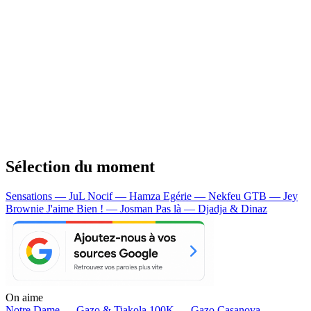
Sélection du moment
Sensations — JuL
Nocif — Hamza
Egérie — Nekfeu
GTB — Jey
Brownie
J'aime Bien ! — Josman
Pas là — Djadja & Dinaz
On aime
Notre Dame —
Gazo & Tiakola
100K —
Gazo
Casanova —