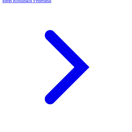
gimn Rossiïskoï Federatsii