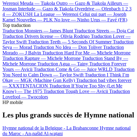
Werenoi
Meuda —
Tiakola
Outro —
Gazo & Tiakola
Ailleurs —
Josman
Interlude —
Gazo & Tiakola
Overdrive —
Ofenbach
1 2 3
4 —
ZOKUSH
La League —
Werenoi
Celui qui part —
Joseph
Kamel
Nouvelles —
PLK
No love —
Ninho
Urus —
Favé (FR)
Top traduction
Traduction Monsters —
James Blunt
Traduction Streets —
Doja Cat
Traduction Drivers license —
Olivia Rodrigo
Traduction Lover —
Taylor Swift
Traduction Teeth —
5 Seconds Of Summer
Traduction
Seya —
Morad
Traduction No Idea —
Don Toliver
Traduction
Morado —
J Balvin
Traduction Hard For Me —
Michele Morrone
Traduction Rapture —
Michele Morrone
Traduction Stand By —
Michele Morrone
Traduction Agua —
Tainy
Traduction Forever
Yours —
Avicii
Traduction Come & Go —
Juice WRLD
Traduction
You Need to Calm Down —
Taylor Swift
Traduction I Think I’m
Okay —
MGK (Machine Gun Kelly)
Traduction bad vibes forever
—
XXXTENTACION
Traduction If You're Too Shy (Let Me
Know) —
The 1975
Traduction Tough Love —
Avicii
Traduction
Lovefool —
Twocolors
HP mobile
Les plus grands succès de Hymne national
Hymne national de la Belgique - La Brabançonne
Hymne national
du Maroc - An-našid Al-waṭani