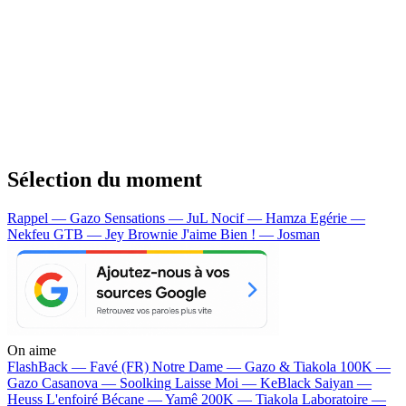
Sélection du moment
Rappel — Gazo
Sensations — JuL
Nocif — Hamza
Egérie —
Nekfeu
GTB — Jey Brownie
J'aime Bien ! — Josman
On aime
FlashBack —
Favé (FR)
Notre Dame —
Gazo & Tiakola
100K —
Gazo
Casanova —
Soolking
Laisse Moi —
KeBlack
Saiyan —
Heuss L'enfoiré
Bécane —
Yamê
200K —
Tiakola
Laboratoire —