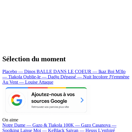
Sélection du moment
Placebo — Dinos
BALLE DANS LE COEUR — Ikaz Boi
M3lo
— Tiakola
Oublie-le — Dadju
Dépassé — Nuit Incolore
J't'emmène
Au Vent — Louise Attaque
On aime
Notre Dame —
Gazo & Tiakola
100K —
Gazo
Casanova —
Soolking
Laisse Moi —
KeBlack
Saiyan —
Heuss L'enfoiré