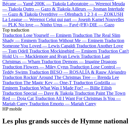
Bécane —
Yamê
200K —
Tiakola
Laboratoire —
Werenoi
Meuda
—
Tiakola
Outro —
Gazo & Tiakola
Ailleurs —
Josman
Interlude
—
Gazo & Tiakola
Overdrive —
Ofenbach
1 2 3 4 —
ZOKUSH
La League —
Werenoi
Celui qui part —
Joseph Kamel
Nouvelles
—
PLK
No love —
Ninho
Urus —
Favé (FR)
DIE —
Gazo
Top traduction
Traduction Lose Yourself —
Eminem
Traduction The Real Slim
Shady —
Eminem
Traduction Without Me —
Eminem
Traduction
Someone You Loved —
Lewis Capaldi
Traduction Another Love
—
Tom Odell
Traduction Mockingbird —
Eminem
Traduction Can't
Hold Us —
Macklemore and Ryan Lewis
Traduction Last
Christmas —
Wham
Traduction Demons —
Imagine Dragons
Traduction Flowers —
Miley Cyrus
Traduction Lose Control —
Teddy Swims
Traduction BESO —
ROSALÍA & Rauw Alejandro
Traduction Rockin' Around The Christmas Tree —
Brenda Lee
Traduction The Magic Key —
One-T
Traduction Godzilla —
Eminem
Traduction What Was I Made For? —
Billie Eilish
Traduction Special —
Dave & Tiakola
Traduction Paint The Town
Red —
Doja Cat
Traduction All I Want For Christmas Is You —
Mariah Carey
Traduction Emorio —
Mariah Carey
HP mobile
Les plus grands succès de Hymne national