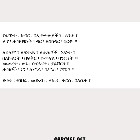
የዜግነት ፡ ክብር ፡ በኢትዮጵያችን ፡ ጸንቶ ፣
ታየ ፡ ሕዝባዊነት ፡ ዳር ፡ እስከዳር ፡ በርቶ ።
ለሰላም ፣ ለፍትሕ ፣ ለሕዝቦች ፡ ነጻነት ፣
በእኩልነት ፡ በፍቅር ፡ ቆመናል ፡ ባንድነት ።
መሠረተ ፡ ጽኑ ፡ ሰብእናን ፡ ያልሻርን ፣
ሕዝቦች ፡ ነን ፡ ለሥራ ፡ በሥራ ፡ የኖርን ።
ድንቅ ፡ የባህል ፡ መድረክ ፡ ያኩሪ ፡ ቅርስ ፡ ባለቤት ፣