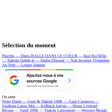
Sélection du moment
Placebo — Dinos
BALLE DANS LE COEUR — Ikaz Boi
M3lo
— Tiakola
Oublie-le — Dadju
Dépassé — Nuit Incolore
J't'emmène
Au Vent — Louise Attaque
On aime
Notre Dame —
Gazo & Tiakola
100K —
Gazo
Casanova —
Soolking
Laisse Moi —
KeBlack
Saiyan —
Heuss L'enfoiré
Bécane —
Yamê
200K —
Tiakola
Laboratoire —
Werenoi
Meuda