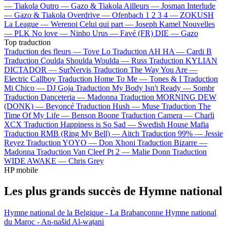
—
Tiakola
Outro —
Gazo & Tiakola
Ailleurs —
Josman
Interlude
—
Gazo & Tiakola
Overdrive —
Ofenbach
1 2 3 4 —
ZOKUSH
La League —
Werenoi
Celui qui part —
Joseph Kamel
Nouvelles
—
PLK
No love —
Ninho
Urus —
Favé (FR)
DIE —
Gazo
Top traduction
Traduction des fleurs —
Tove Lo
Traduction AH HA —
Cardi B
Traduction Coulda Shoulda Woulda —
Russ
Traduction KYLIAN
DICTADOR —
SurNervis
Traduction The Way You Are —
Electric Callboy
Traduction Home To Me —
Tones & I
Traduction
Mi Chico —
DJ Goja
Traduction My Body Isn't Ready —
Sombr
Traduction Danceteria —
Madonna
Traduction MORNING DEW
(DONK) —
Beyoncé
Traduction Hush —
Muse
Traduction The
Time Of My Life —
Benson Boone
Traduction Camera —
Charli
XCX
Traduction Happiness is So Sad —
Swedish House Mafia
Traduction RMB (Ring My Bell) —
Aitch
Traduction 99% —
Jessie
Reyez
Traduction YOYO —
Don Xhoni
Traduction Bizarre —
Madonna
Traduction Van Cleef Pt 2 —
Malie Donn
Traduction
WIDE AWAKE —
Chris Grey
HP mobile
Les plus grands succès de Hymne national
Hymne national de la Belgique - La Brabançonne
Hymne national
du Maroc - An-našid Al-waṭani