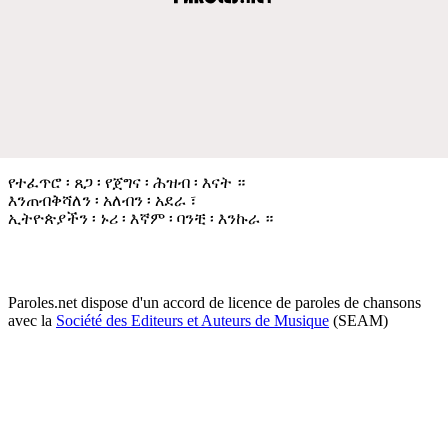
የተፈጥሮ ፡ ጸጋ ፡ የጀግና ፡ ሕዝብ ፡ እናት ።
እንጠብቅሻለን ፡ አለብን ፡ አደራ ፣
ኢትዮጵያችን ፡ ኑሪ ፡ እኛም ፡ ባንቺ ፡ እንኩራ ።
Paroles.net dispose d'un accord de licence de paroles de chansons
avec la
Société des Editeurs et Auteurs de Musique
(SEAM)