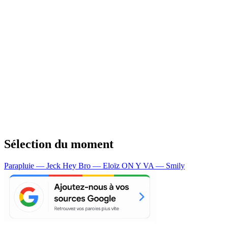
Sélection du moment
Parapluie — Jeck
Hey Bro — Eloïz
ON Y VA — Smily