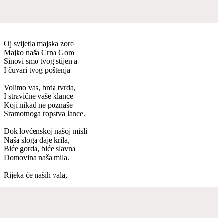
Oj svijetla majska zoro
Majko naša Crna Goro
Sinovi smo tvog stijenja
I čuvari tvog poštenja
Volimo vas, brda tvrda,
I stravične vaše klance
Koji nikad ne poznaše
Sramotnoga ropstva lance.
Dok lovćenskoj našoj misli
Naša sloga daje krila,
Biće gorda, biće slavna
Domovina naša mila.
Rijeka će naših vala,