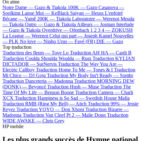
On aime
Notre Dame —
Gazo & Tiakola
100K —
Gazo
Casanova —
Soolking
Laisse Moi —
KeBlack
Saiyan —
Heuss L'enfoiré
Bécane —
Yamê
200K —
Tiakola
Laboratoire —
Werenoi
Meuda
—
Tiakola
Outro —
Gazo & Tiakola
Ailleurs —
Josman
Interlude
—
Gazo & Tiakola
Overdrive —
Ofenbach
1 2 3 4 —
ZOKUSH
La League —
Werenoi
Celui qui part —
Joseph Kamel
Nouvelles
—
PLK
No love —
Ninho
Urus —
Favé (FR)
DIE —
Gazo
Top traduction
Traduction des fleurs —
Tove Lo
Traduction AH HA —
Cardi B
Traduction Coulda Shoulda Woulda —
Russ
Traduction KYLIAN
DICTADOR —
SurNervis
Traduction The Way You Are —
Electric Callboy
Traduction Home To Me —
Tones & I
Traduction
Mi Chico —
DJ Goja
Traduction My Body Isn't Ready —
Sombr
Traduction Danceteria —
Madonna
Traduction MORNING DEW
(DONK) —
Beyoncé
Traduction Hush —
Muse
Traduction The
Time Of My Life —
Benson Boone
Traduction Camera —
Charli
XCX
Traduction Happiness is So Sad —
Swedish House Mafia
Traduction RMB (Ring My Bell) —
Aitch
Traduction 99% —
Jessie
Reyez
Traduction YOYO —
Don Xhoni
Traduction Bizarre —
Madonna
Traduction Van Cleef Pt 2 —
Malie Donn
Traduction
WIDE AWAKE —
Chris Grey
HP mobile
Les plus grands succès de Hymne national