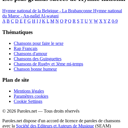
Hymne national de la Belgique - La Brabançonne
Hymne national
du Maroc - An-našid Al-waṭani
A
B
C
D
E
F
G
H
I
J
K
L
M
N
O
P
Q
R
S
T
U
V
W
X
Y
Z
0-9
Thématiques
Chansons pour faire le sexe
Rap Français
Chansons d'amour
Chansons des Guinguettes
Chansons de Rugby et 3ème mi-temps
Chanson bonne humeur
Plan de site
Mentions légales
Paramètres cookies
Cookie Settings
© 2026 Paroles.net — Tous droits réservés
Paroles.net dispose d'un accord de licence de paroles de chansons
avec la
Société des Editeurs et Auteurs de Musique
(SEAM)