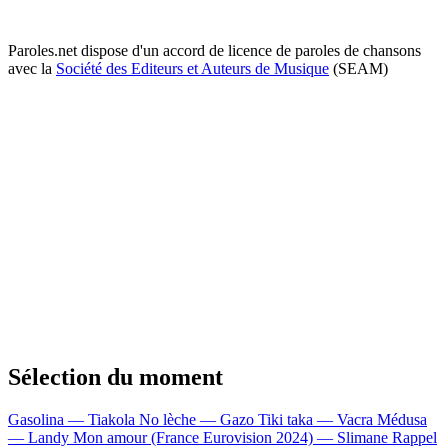
Paroles.net dispose d'un accord de licence de paroles de chansons
avec la
Société des Editeurs et Auteurs de Musique
(SEAM)
Sélection du moment
Gasolina — Tiakola
No lèche — Gazo
Tiki taka — Vacra
Médusa
— Landy
Mon amour (France Eurovision 2024) — Slimane
Rappel