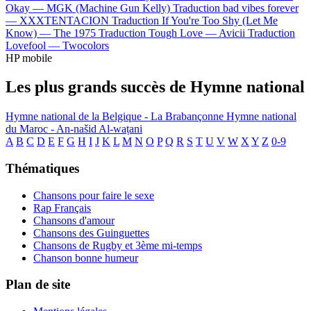
Okay —
MGK (Machine Gun Kelly)
Traduction bad vibes forever
—
XXXTENTACION
Traduction If You're Too Shy (Let Me
Know) —
The 1975
Traduction Tough Love —
Avicii
Traduction
Lovefool —
Twocolors
HP mobile
Les plus grands succès de Hymne national
Hymne national de la Belgique - La Brabançonne
Hymne national
du Maroc - An-našid Al-waṭani
A
B
C
D
E
F
G
H
I
J
K
L
M
N
O
P
Q
R
S
T
U
V
W
X
Y
Z
0-9
Thématiques
Chansons pour faire le sexe
Rap Français
Chansons d'amour
Chansons des Guinguettes
Chansons de Rugby et 3ème mi-temps
Chanson bonne humeur
Plan de site