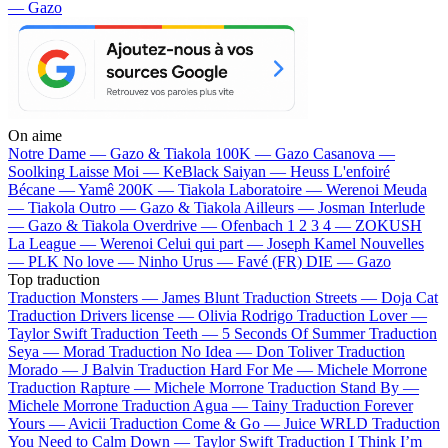
— Gazo
On aime
Notre Dame —
Gazo & Tiakola
100K —
Gazo
Casanova —
Soolking
Laisse Moi —
KeBlack
Saiyan —
Heuss L'enfoiré
Bécane —
Yamê
200K —
Tiakola
Laboratoire —
Werenoi
Meuda
—
Tiakola
Outro —
Gazo & Tiakola
Ailleurs —
Josman
Interlude
—
Gazo & Tiakola
Overdrive —
Ofenbach
1 2 3 4 —
ZOKUSH
La League —
Werenoi
Celui qui part —
Joseph Kamel
Nouvelles
—
PLK
No love —
Ninho
Urus —
Favé (FR)
DIE —
Gazo
Top traduction
Traduction Monsters —
James Blunt
Traduction Streets —
Doja Cat
Traduction Drivers license —
Olivia Rodrigo
Traduction Lover —
Taylor Swift
Traduction Teeth —
5 Seconds Of Summer
Traduction
Seya —
Morad
Traduction No Idea —
Don Toliver
Traduction
Morado —
J Balvin
Traduction Hard For Me —
Michele Morrone
Traduction Rapture —
Michele Morrone
Traduction Stand By —
Michele Morrone
Traduction Agua —
Tainy
Traduction Forever
Yours —
Avicii
Traduction Come & Go —
Juice WRLD
Traduction
You Need to Calm Down —
Taylor Swift
Traduction I Think I’m