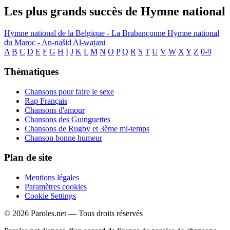
Les plus grands succès de Hymne national
Hymne national de la Belgique - La Brabançonne
Hymne national
du Maroc - An-našid Al-waṭani
A
B
C
D
E
F
G
H
I
J
K
L
M
N
O
P
Q
R
S
T
U
V
W
X
Y
Z
0-9
Thématiques
Chansons pour faire le sexe
Rap Français
Chansons d'amour
Chansons des Guinguettes
Chansons de Rugby et 3ème mi-temps
Chanson bonne humeur
Plan de site
Mentions légales
Paramètres cookies
Cookie Settings
© 2026 Paroles.net — Tous droits réservés