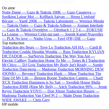
On aime
Notre Dame —
Gazo & Tiakola
100K —
Gazo
Casanova —
Soolking
Laisse Moi —
KeBlack
Saiyan —
Heuss L'enfoiré
Bécane —
Yamê
200K —
Tiakola
Laboratoire —
Werenoi
Meuda
—
Tiakola
Outro —
Gazo & Tiakola
Ailleurs —
Josman
Interlude
—
Gazo & Tiakola
Overdrive —
Ofenbach
1 2 3 4 —
ZOKUSH
La League —
Werenoi
Celui qui part —
Joseph Kamel
Nouvelles
—
PLK
No love —
Ninho
Urus —
Favé (FR)
DIE —
Gazo
Top traduction
Traduction des fleurs —
Tove Lo
Traduction AH HA —
Cardi B
Traduction Coulda Shoulda Woulda —
Russ
Traduction KYLIAN
DICTADOR —
SurNervis
Traduction The Way You Are —
Electric Callboy
Traduction Home To Me —
Tones & I
Traduction
Mi Chico —
DJ Goja
Traduction My Body Isn't Ready —
Sombr
Traduction Danceteria —
Madonna
Traduction MORNING DEW
(DONK) —
Beyoncé
Traduction Hush —
Muse
Traduction The
Time Of My Life —
Benson Boone
Traduction Camera —
Charli
XCX
Traduction Happiness is So Sad —
Swedish House Mafia
Traduction RMB (Ring My Bell) —
Aitch
Traduction 99% —
Jessie
Reyez
Traduction YOYO —
Don Xhoni
Traduction Bizarre —
Madonna
Traduction Van Cleef Pt 2 —
Malie Donn
Traduction
WIDE AWAKE —
Chris Grey
HP mobile