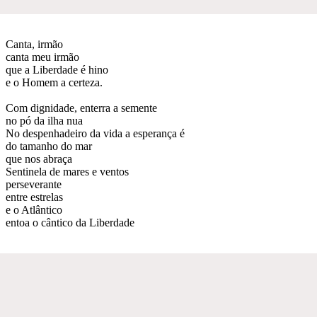
Canta, irmão
canta meu irmão
que a Liberdade é hino
e o Homem a certeza.
Com dignidade, enterra a semente
no pó da ilha nua
No despenhadeiro da vida a esperança é
do tamanho do mar
que nos abraça
Sentinela de mares e ventos
perseverante
entre estrelas
e o Atlântico
entoa o cântico da Liberdade