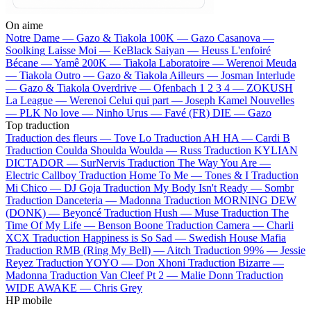
On aime
Notre Dame —
Gazo & Tiakola
100K —
Gazo
Casanova —
Soolking
Laisse Moi —
KeBlack
Saiyan —
Heuss L'enfoiré
Bécane —
Yamê
200K —
Tiakola
Laboratoire —
Werenoi
Meuda
—
Tiakola
Outro —
Gazo & Tiakola
Ailleurs —
Josman
Interlude
—
Gazo & Tiakola
Overdrive —
Ofenbach
1 2 3 4 —
ZOKUSH
La League —
Werenoi
Celui qui part —
Joseph Kamel
Nouvelles
—
PLK
No love —
Ninho
Urus —
Favé (FR)
DIE —
Gazo
Top traduction
Traduction des fleurs —
Tove Lo
Traduction AH HA —
Cardi B
Traduction Coulda Shoulda Woulda —
Russ
Traduction KYLIAN
DICTADOR —
SurNervis
Traduction The Way You Are —
Electric Callboy
Traduction Home To Me —
Tones & I
Traduction
Mi Chico —
DJ Goja
Traduction My Body Isn't Ready —
Sombr
Traduction Danceteria —
Madonna
Traduction MORNING DEW
(DONK) —
Beyoncé
Traduction Hush —
Muse
Traduction The
Time Of My Life —
Benson Boone
Traduction Camera —
Charli
XCX
Traduction Happiness is So Sad —
Swedish House Mafia
Traduction RMB (Ring My Bell) —
Aitch
Traduction 99% —
Jessie
Reyez
Traduction YOYO —
Don Xhoni
Traduction Bizarre —
Madonna
Traduction Van Cleef Pt 2 —
Malie Donn
Traduction
WIDE AWAKE —
Chris Grey
HP mobile