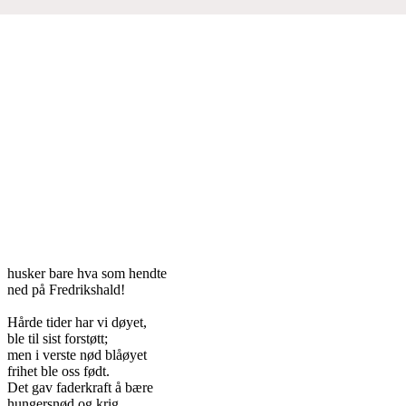
husker bare hva som hendte
ned på Fredrikshald!
Hårde tider har vi døyet,
ble til sist forstøtt;
men i verste nød blåøyet
frihet ble oss født.
Det gav faderkraft å bære
hungersnød og krig,