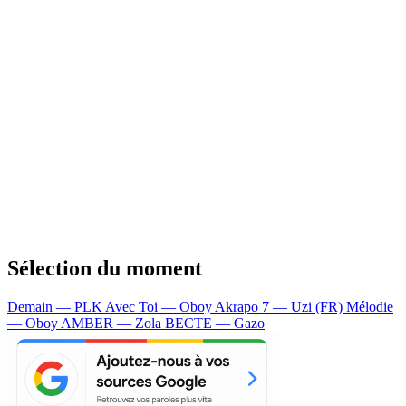
Sélection du moment
Demain — PLK
Avec Toi — Oboy
Akrapo 7 — Uzi (FR)
Mélodie
— Oboy
AMBER — Zola
BECTE — Gazo