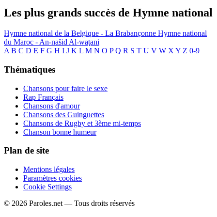
Les plus grands succès de Hymne national
Hymne national de la Belgique - La Brabançonne
Hymne national
du Maroc - An-našid Al-waṭani
A
B
C
D
E
F
G
H
I
J
K
L
M
N
O
P
Q
R
S
T
U
V
W
X
Y
Z
0-9
Thématiques
Chansons pour faire le sexe
Rap Français
Chansons d'amour
Chansons des Guinguettes
Chansons de Rugby et 3ème mi-temps
Chanson bonne humeur
Plan de site
Mentions légales
Paramètres cookies
Cookie Settings
© 2026 Paroles.net — Tous droits réservés