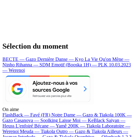
Sélection du moment
BECTE — Gazo
Dernière Danse — Kyo
La Vie Qu'on Mène —
Ninho
Rihanna — SDM
Emotif (Booska 1H) — PLK
10.03.2023
— Werenoi
On aime
FlashBack —
Favé (FR)
Notre Dame —
Gazo & Tiakola
100K —
Gazo
Casanova —
Soolking
Laisse Moi —
KeBlack
Saiyan —
Heuss L'enfoiré
Bécane —
Yamê
200K —
Tiakola
Laboratoire —
Werenoi
Meuda —
Tiakola
Outro —
Gazo & Tiakola
Ailleurs —
Josman
Interlude —
Gazo & Tiakola
Overdrive —
Ofenbach
1 2 3