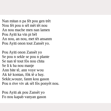
Nan mitan n pa fèt pou gen trèt
Nou fèt pou n sèl mèt tèt nou
An nou mache men nan lamen
Pou Ayiti ka vin pi bèl
An nou, an nou, met tèt ansanm
Pou Ayiti onon tout Zansèt yo.
Pou Ayiti onon Zansèt yo
Se pou n sekle se pou n plante
Se nan tè tout fòs nou chita
Se li k ba nou manje
Ann bite tè, ann voye wou
Ak kè kontan, fòk tè a bay.
Sekle,wouze, fanm kou gason
Pou n rive viv ak sèl fòs ponyèt nou.
Pou Ayiti ak pou Zansèt yo
Fo nou kapab vanyan gason