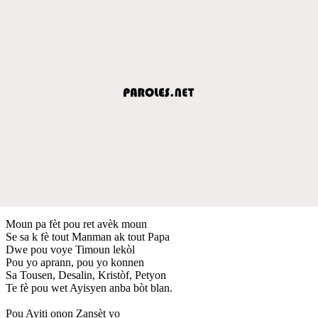
Moun pa fèt pou ret avèk moun
Se sa k fè tout Manman ak tout Papa
Dwe pou voye Timoun lekòl
Pou yo aprann, pou yo konnen
Sa Tousen, Desalin, Kristòf, Petyon
Te fè pou wet Ayisyen anba bòt blan.
Pou Ayiti onon Zansèt yo