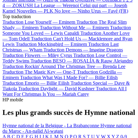
4 —
ZOKUSH
La League —
Werenoi
Celui qui part —
Joseph
Kamel
Nouvelles —
PLK
No love —
Ninho
Urus —
Favé (FR)
Top traduction
Traduction Lose Yourself —
Eminem
Traduction The Real Slim
Shady —
Eminem
Traduction Without Me —
Eminem
Traduction
Someone You Loved —
Lewis Capaldi
Traduction Another Love
—
Tom Odell
Traduction Can't Hold Us —
Macklemore and Ryan
Lewis
Traduction Mockingbird —
Eminem
Traduction Last
Christmas —
Wham
Traduction Demons —
Imagine Dragons
Traduction Flowers —
Miley Cyrus
Traduction Lose Control —
Teddy Swims
Traduction BESO —
ROSALÍA & Rauw Alejandro
Traduction Rockin' Around The Christmas Tree —
Brenda Lee
Traduction The Magic Key —
One-T
Traduction Godzilla —
Eminem
Traduction What Was I Made For? —
Billie Eilish
Traduction Emorio —
Billie Eilish
Traduction Special —
Dave &
Tiakola
Traduction Daylight —
David Kushner
Traduction All I
Want For Christmas Is You —
Mariah Carey
HP mobile
Les plus grands succès de Hymne national
Hymne national de la Belgique - La Brabançonne
Hymne national
du Maroc - An-našid Al-waṭani
A
B
C
D
E
F
G
H
I
J
K
L
M
N
O
P
Q
R
S
T
U
V
W
X
Y
Z
0-9