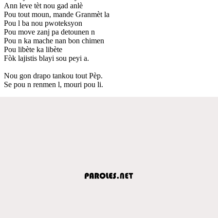
Ann leve tèt nou gad anlè
Pou tout moun, mande Granmèt la
Pou l ba nou pwoteksyon
Pou move zanj pa detounen n
Pou n ka mache nan bon chimen
Pou libète ka libète
Fòk lajistis blayi sou peyi a.
Nou gon drapo tankou tout Pèp.
Se pou n renmen l, mouri pou li.