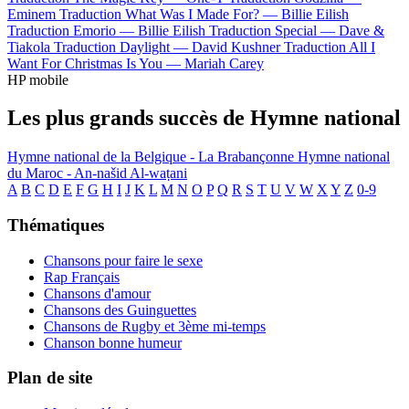
Eminem
Traduction What Was I Made For? —
Billie Eilish
Traduction Emorio —
Billie Eilish
Traduction Special —
Dave &
Tiakola
Traduction Daylight —
David Kushner
Traduction All I
Want For Christmas Is You —
Mariah Carey
HP mobile
Les plus grands succès de Hymne national
Hymne national de la Belgique - La Brabançonne
Hymne national
du Maroc - An-našid Al-waṭani
A
B
C
D
E
F
G
H
I
J
K
L
M
N
O
P
Q
R
S
T
U
V
W
X
Y
Z
0-9
Thématiques
Chansons pour faire le sexe
Rap Français
Chansons d'amour
Chansons des Guinguettes
Chansons de Rugby et 3ème mi-temps
Chanson bonne humeur
Plan de site