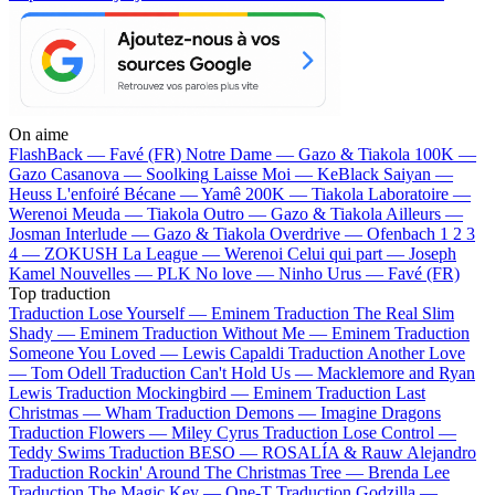
On aime
FlashBack —
Favé (FR)
Notre Dame —
Gazo & Tiakola
100K —
Gazo
Casanova —
Soolking
Laisse Moi —
KeBlack
Saiyan —
Heuss L'enfoiré
Bécane —
Yamê
200K —
Tiakola
Laboratoire —
Werenoi
Meuda —
Tiakola
Outro —
Gazo & Tiakola
Ailleurs —
Josman
Interlude —
Gazo & Tiakola
Overdrive —
Ofenbach
1 2 3
4 —
ZOKUSH
La League —
Werenoi
Celui qui part —
Joseph
Kamel
Nouvelles —
PLK
No love —
Ninho
Urus —
Favé (FR)
Top traduction
Traduction Lose Yourself —
Eminem
Traduction The Real Slim
Shady —
Eminem
Traduction Without Me —
Eminem
Traduction
Someone You Loved —
Lewis Capaldi
Traduction Another Love
—
Tom Odell
Traduction Can't Hold Us —
Macklemore and Ryan
Lewis
Traduction Mockingbird —
Eminem
Traduction Last
Christmas —
Wham
Traduction Demons —
Imagine Dragons
Traduction Flowers —
Miley Cyrus
Traduction Lose Control —
Teddy Swims
Traduction BESO —
ROSALÍA & Rauw Alejandro
Traduction Rockin' Around The Christmas Tree —
Brenda Lee
Traduction The Magic Key —
One-T
Traduction Godzilla —