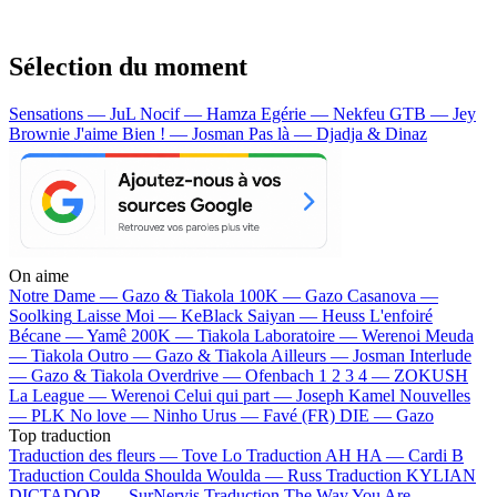
Sélection du moment
Sensations — JuL
Nocif — Hamza
Egérie — Nekfeu
GTB — Jey
Brownie
J'aime Bien ! — Josman
Pas là — Djadja & Dinaz
On aime
Notre Dame —
Gazo & Tiakola
100K —
Gazo
Casanova —
Soolking
Laisse Moi —
KeBlack
Saiyan —
Heuss L'enfoiré
Bécane —
Yamê
200K —
Tiakola
Laboratoire —
Werenoi
Meuda
—
Tiakola
Outro —
Gazo & Tiakola
Ailleurs —
Josman
Interlude
—
Gazo & Tiakola
Overdrive —
Ofenbach
1 2 3 4 —
ZOKUSH
La League —
Werenoi
Celui qui part —
Joseph Kamel
Nouvelles
—
PLK
No love —
Ninho
Urus —
Favé (FR)
DIE —
Gazo
Top traduction
Traduction des fleurs —
Tove Lo
Traduction AH HA —
Cardi B
Traduction Coulda Shoulda Woulda —
Russ
Traduction KYLIAN
DICTADOR —
SurNervis
Traduction The Way You Are —