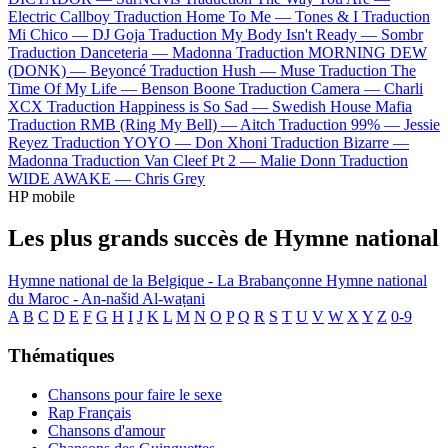
Electric Callboy
Traduction Home To Me —
Tones & I
Traduction
Mi Chico —
DJ Goja
Traduction My Body Isn't Ready —
Sombr
Traduction Danceteria —
Madonna
Traduction MORNING DEW
(DONK) —
Beyoncé
Traduction Hush —
Muse
Traduction The
Time Of My Life —
Benson Boone
Traduction Camera —
Charli
XCX
Traduction Happiness is So Sad —
Swedish House Mafia
Traduction RMB (Ring My Bell) —
Aitch
Traduction 99% —
Jessie
Reyez
Traduction YOYO —
Don Xhoni
Traduction Bizarre —
Madonna
Traduction Van Cleef Pt 2 —
Malie Donn
Traduction
WIDE AWAKE —
Chris Grey
HP mobile
Les plus grands succès de Hymne national
Hymne national de la Belgique - La Brabançonne
Hymne national
du Maroc - An-našid Al-waṭani
A
B
C
D
E
F
G
H
I
J
K
L
M
N
O
P
Q
R
S
T
U
V
W
X
Y
Z
0-9
Thématiques
Chansons pour faire le sexe
Rap Français
Chansons d'amour