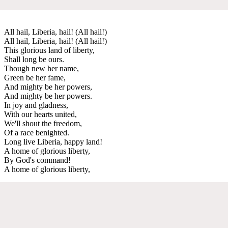
All hail, Liberia, hail! (All hail!)
All hail, Liberia, hail! (All hail!)
This glorious land of liberty,
Shall long be ours.
Though new her name,
Green be her fame,
And mighty be her powers,
And mighty be her powers.
In joy and gladness,
With our hearts united,
We'll shout the freedom,
Of a race benighted.
Long live Liberia, happy land!
A home of glorious liberty,
By God's command!
A home of glorious liberty,