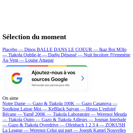
Sélection du moment
Placebo — Dinos
BALLE DANS LE COEUR — Ikaz Boi
M3lo
— Tiakola
Oublie-le — Dadju
Dépassé — Nuit Incolore
J't'emmène
Au Vent — Louise Attaque
On aime
Notre Dame —
Gazo & Tiakola
100K —
Gazo
Casanova —
Soolking
Laisse Moi —
KeBlack
Saiyan —
Heuss L'enfoiré
Bécane —
Yamê
200K —
Tiakola
Laboratoire —
Werenoi
Meuda
—
Tiakola
Outro —
Gazo & Tiakola
Ailleurs —
Josman
Interlude
—
Gazo & Tiakola
Overdrive —
Ofenbach
1 2 3 4 —
ZOKUSH
La League —
Werenoi
Celui qui part —
Joseph Kamel
Nouvelles