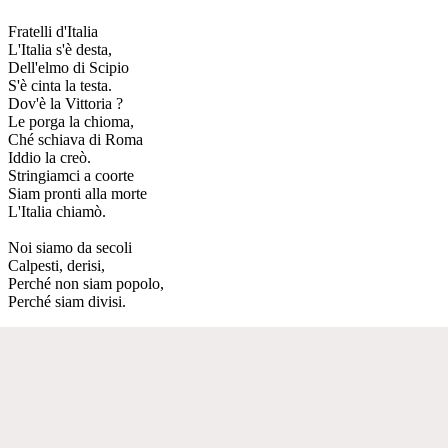
Fratelli d'Italia
L'Italia s'è desta,
Dell'elmo di Scipio
S'è cinta la testa.
Dov'è la Vittoria ?
Le porga la chioma,
Ché schiava di Roma
Iddio la creò.
Stringiamci a coorte
Siam pronti alla morte
L'Italia chiamò.
Noi siamo da secoli
Calpesti, derisi,
Perché non siam popolo,
Perché siam divisi.