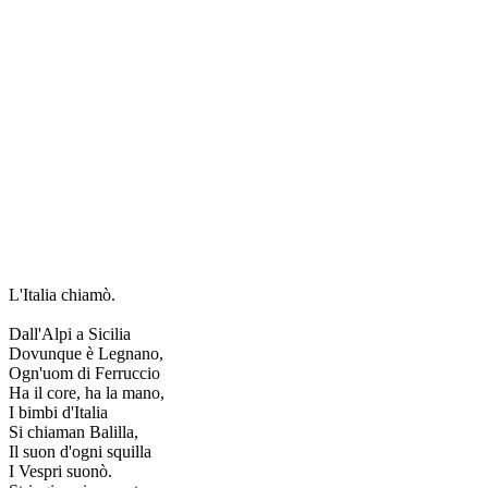
L'Italia chiamò.
Dall'Alpi a Sicilia
Dovunque è Legnano,
Ogn'uom di Ferruccio
Ha il core, ha la mano,
I bimbi d'Italia
Si chiaman Balilla,
Il suon d'ogni squilla
I Vespri suonò.