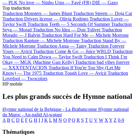
—
PLK
No love —
Ninho
Urus —
Favé (FR)
DIE —
Gazo
Top traduction
Traduction Monsters —
James Blunt
Traduction Streets —
Doja Cat
Traduction Drivers license —
Olivia Rodrigo
Traduction Lover —
Taylor Swift
Traduction Teeth —
5 Seconds Of Summer
Traduction
Seya —
Morad
Traduction No Idea —
Don Toliver
Traduction
Morado —
J Balvin
Traduction Hard For Me —
Michele Morrone
Traduction Rapture —
Michele Morrone
Traduction Stand By —
Michele Morrone
Traduction Agua —
Tainy
Traduction Forever
Yours —
Avicii
Traduction Come & Go —
Juice WRLD
Traduction
You Need to Calm Down —
Taylor Swift
Traduction I Think I’m
Okay —
MGK (Machine Gun Kelly)
Traduction bad vibes forever
—
XXXTENTACION
Traduction If You're Too Shy (Let Me
Know) —
The 1975
Traduction Tough Love —
Avicii
Traduction
Lovefool —
Twocolors
HP mobile
Les plus grands succès de Hymne national
Hymne national de la Belgique - La Brabançonne
Hymne national
du Maroc - An-našid Al-waṭani
A
B
C
D
E
F
G
H
I
J
K
L
M
N
O
P
Q
R
S
T
U
V
W
X
Y
Z
0-9
Thématiques