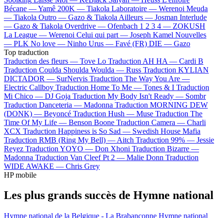
Bécane —
Yamê
200K —
Tiakola
Laboratoire —
Werenoi
Meuda
—
Tiakola
Outro —
Gazo & Tiakola
Ailleurs —
Josman
Interlude
—
Gazo & Tiakola
Overdrive —
Ofenbach
1 2 3 4 —
ZOKUSH
La League —
Werenoi
Celui qui part —
Joseph Kamel
Nouvelles
—
PLK
No love —
Ninho
Urus —
Favé (FR)
DIE —
Gazo
Top traduction
Traduction des fleurs —
Tove Lo
Traduction AH HA —
Cardi B
Traduction Coulda Shoulda Woulda —
Russ
Traduction KYLIAN
DICTADOR —
SurNervis
Traduction The Way You Are —
Electric Callboy
Traduction Home To Me —
Tones & I
Traduction
Mi Chico —
DJ Goja
Traduction My Body Isn't Ready —
Sombr
Traduction Danceteria —
Madonna
Traduction MORNING DEW
(DONK) —
Beyoncé
Traduction Hush —
Muse
Traduction The
Time Of My Life —
Benson Boone
Traduction Camera —
Charli
XCX
Traduction Happiness is So Sad —
Swedish House Mafia
Traduction RMB (Ring My Bell) —
Aitch
Traduction 99% —
Jessie
Reyez
Traduction YOYO —
Don Xhoni
Traduction Bizarre —
Madonna
Traduction Van Cleef Pt 2 —
Malie Donn
Traduction
WIDE AWAKE —
Chris Grey
HP mobile
Les plus grands succès de Hymne national
Hymne national de la Belgique - La Brabançonne
Hymne national