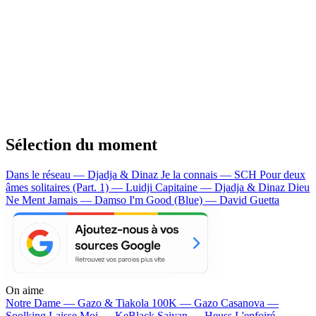
Sélection du moment
Dans le réseau — Djadja & Dinaz
Je la connais — SCH
Pour deux
âmes solitaires (Part. 1) — Luidji
Capitaine — Djadja & Dinaz
Dieu
Ne Ment Jamais — Damso
I'm Good (Blue) — David Guetta
On aime
Notre Dame —
Gazo & Tiakola
100K —
Gazo
Casanova —
Soolking
Laisse Moi —
KeBlack
Saiyan —
Heuss L'enfoiré