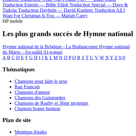
Traduction Emorio —
Billie Eilish
Traduction Special —
Dave &
Tiakola
Traduction Daylight —
David Kushner
Traduction All I
Want For Christmas Is You —
Mariah Carey
HP mobile
Les plus grands succès de Hymne national
Hymne national de la Belgique - La Brabançonne
Hymne national
du Maroc - An-našid Al-waṭani
A
B
C
D
E
F
G
H
I
J
K
L
M
N
O
P
Q
R
S
T
U
V
W
X
Y
Z
0-9
Thématiques
Chansons pour faire le sexe
Rap Français
Chansons d'amour
Chansons des Guinguettes
Chansons de Rugby et 3ème mi-temps
Chanson bonne humeur
Plan de site
Mentions légales