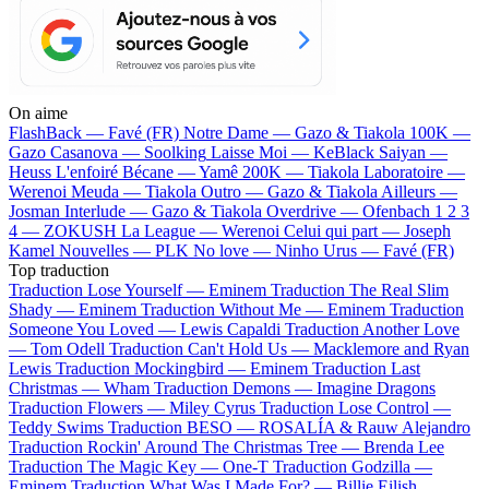
On aime
FlashBack —
Favé (FR)
Notre Dame —
Gazo & Tiakola
100K —
Gazo
Casanova —
Soolking
Laisse Moi —
KeBlack
Saiyan —
Heuss L'enfoiré
Bécane —
Yamê
200K —
Tiakola
Laboratoire —
Werenoi
Meuda —
Tiakola
Outro —
Gazo & Tiakola
Ailleurs —
Josman
Interlude —
Gazo & Tiakola
Overdrive —
Ofenbach
1 2 3
4 —
ZOKUSH
La League —
Werenoi
Celui qui part —
Joseph
Kamel
Nouvelles —
PLK
No love —
Ninho
Urus —
Favé (FR)
Top traduction
Traduction Lose Yourself —
Eminem
Traduction The Real Slim
Shady —
Eminem
Traduction Without Me —
Eminem
Traduction
Someone You Loved —
Lewis Capaldi
Traduction Another Love
—
Tom Odell
Traduction Can't Hold Us —
Macklemore and Ryan
Lewis
Traduction Mockingbird —
Eminem
Traduction Last
Christmas —
Wham
Traduction Demons —
Imagine Dragons
Traduction Flowers —
Miley Cyrus
Traduction Lose Control —
Teddy Swims
Traduction BESO —
ROSALÍA & Rauw Alejandro
Traduction Rockin' Around The Christmas Tree —
Brenda Lee
Traduction The Magic Key —
One-T
Traduction Godzilla —
Eminem
Traduction What Was I Made For? —
Billie Eilish