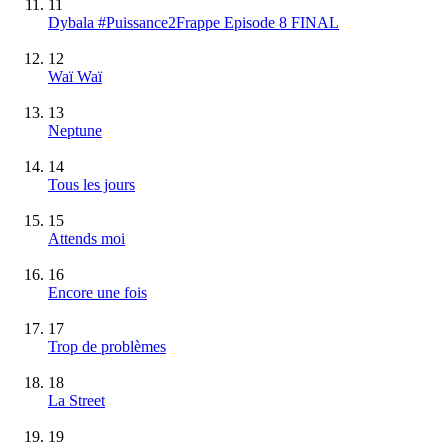
11
Dybala #Puissance2Frappe Episode 8 FINAL
12
Waï Waï
13
Neptune
14
Tous les jours
15
Attends moi
16
Encore une fois
17
Trop de problèmes
18
La Street
19