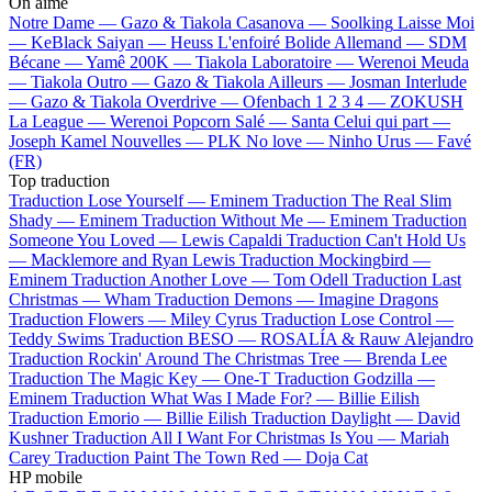
On aime
Notre Dame —
Gazo & Tiakola
Casanova —
Soolking
Laisse Moi
—
KeBlack
Saiyan —
Heuss L'enfoiré
Bolide Allemand —
SDM
Bécane —
Yamê
200K —
Tiakola
Laboratoire —
Werenoi
Meuda
—
Tiakola
Outro —
Gazo & Tiakola
Ailleurs —
Josman
Interlude
—
Gazo & Tiakola
Overdrive —
Ofenbach
1 2 3 4 —
ZOKUSH
La League —
Werenoi
Popcorn Salé —
Santa
Celui qui part —
Joseph Kamel
Nouvelles —
PLK
No love —
Ninho
Urus —
Favé
(FR)
Top traduction
Traduction Lose Yourself —
Eminem
Traduction The Real Slim
Shady —
Eminem
Traduction Without Me —
Eminem
Traduction
Someone You Loved —
Lewis Capaldi
Traduction Can't Hold Us
—
Macklemore and Ryan Lewis
Traduction Mockingbird —
Eminem
Traduction Another Love —
Tom Odell
Traduction Last
Christmas —
Wham
Traduction Demons —
Imagine Dragons
Traduction Flowers —
Miley Cyrus
Traduction Lose Control —
Teddy Swims
Traduction BESO —
ROSALÍA & Rauw Alejandro
Traduction Rockin' Around The Christmas Tree —
Brenda Lee
Traduction The Magic Key —
One-T
Traduction Godzilla —
Eminem
Traduction What Was I Made For? —
Billie Eilish
Traduction Emorio —
Billie Eilish
Traduction Daylight —
David
Kushner
Traduction All I Want For Christmas Is You —
Mariah
Carey
Traduction Paint The Town Red —
Doja Cat
HP mobile