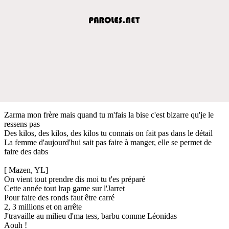
Zarma mon frère mais quand tu m'fais la bise c'est bizarre qu'je le
ressens pas
Des kilos, des kilos, des kilos tu connais on fait pas dans le détail
La femme d'aujourd'hui sait pas faire à manger, elle se permet de
faire des dabs
[ Mazen, YL]
On vient tout prendre dis moi tu t'es préparé
Cette année tout lrap game sur l'Jarret
Pour faire des ronds faut être carré
2, 3 millions et on arrête
J'travaille au milieu d'ma tess, barbu comme Léonidas
Aouh !