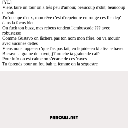
[YL]
Viens faire un tour on a très peu d'amour, beaucoup d'shit, beaucoup
d'beuh
J'm'occupe d'eux, mon rêve c'est d'repeindre en rouge ces fils dep'
dans la focus bleu
On fuck ton buzz, mes rebeus tendent l'embuscade ??? avec
robustesse
Comme Gustavo on lâchera pas ton nom mon frère, on va mourir
avec aucunes dettes
Viens nous rappeler c'que t'as pas fait, en liquide en khaliss le baveu
Bicrave la graine de pavot, j't'arrache ta graine de café
Pour info on est calme on s'écarte de ces 'caves
Tu t'prends pour un fou bah ta femme on la séquestre