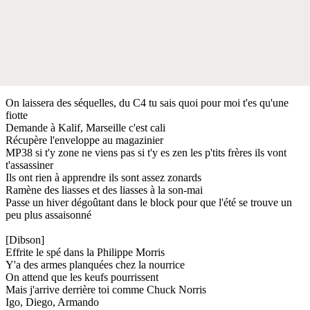
On laissera des séquelles, du C4 tu sais quoi pour moi t'es qu'une
fiotte
Demande à Kalif, Marseille c'est cali
Récupère l'enveloppe au magazinier
MP38 si t'y zone ne viens pas si t'y es zen les p'tits frères ils vont
t'assassiner
Ils ont rien à apprendre ils sont assez zonards
Ramène des liasses et des liasses à la son-mai
Passe un hiver dégoûtant dans le block pour que l'été se trouve un
peu plus assaisonné
[Dibson]
Effrite le spé dans la Philippe Morris
Y'a des armes planquées chez la nourrice
On attend que les keufs pourrissent
Mais j'arrive derrière toi comme Chuck Norris
Igo, Diego, Armando