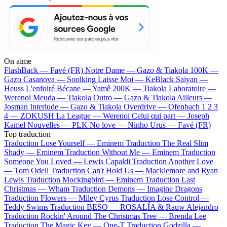
On aime
FlashBack —
Favé (FR)
Notre Dame —
Gazo & Tiakola
100K —
Gazo
Casanova —
Soolking
Laisse Moi —
KeBlack
Saiyan —
Heuss L'enfoiré
Bécane —
Yamê
200K —
Tiakola
Laboratoire —
Werenoi
Meuda —
Tiakola
Outro —
Gazo & Tiakola
Ailleurs —
Josman
Interlude —
Gazo & Tiakola
Overdrive —
Ofenbach
1 2 3
4 —
ZOKUSH
La League —
Werenoi
Celui qui part —
Joseph
Kamel
Nouvelles —
PLK
No love —
Ninho
Urus —
Favé (FR)
Top traduction
Traduction Lose Yourself —
Eminem
Traduction The Real Slim
Shady —
Eminem
Traduction Without Me —
Eminem
Traduction
Someone You Loved —
Lewis Capaldi
Traduction Another Love
—
Tom Odell
Traduction Can't Hold Us —
Macklemore and Ryan
Lewis
Traduction Mockingbird —
Eminem
Traduction Last
Christmas —
Wham
Traduction Demons —
Imagine Dragons
Traduction Flowers —
Miley Cyrus
Traduction Lose Control —
Teddy Swims
Traduction BESO —
ROSALÍA & Rauw Alejandro
Traduction Rockin' Around The Christmas Tree —
Brenda Lee
Traduction The Magic Key —
One-T
Traduction Godzilla —