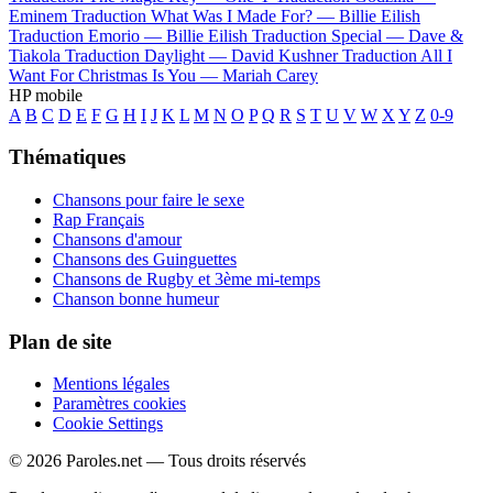
Eminem
Traduction What Was I Made For? —
Billie Eilish
Traduction Emorio —
Billie Eilish
Traduction Special —
Dave &
Tiakola
Traduction Daylight —
David Kushner
Traduction All I
Want For Christmas Is You —
Mariah Carey
HP mobile
A
B
C
D
E
F
G
H
I
J
K
L
M
N
O
P
Q
R
S
T
U
V
W
X
Y
Z
0-9
Thématiques
Chansons pour faire le sexe
Rap Français
Chansons d'amour
Chansons des Guinguettes
Chansons de Rugby et 3ème mi-temps
Chanson bonne humeur
Plan de site
Mentions légales
Paramètres cookies
Cookie Settings
© 2026 Paroles.net — Tous droits réservés