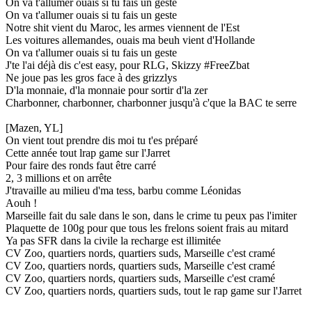
On va t'allumer ouais si tu fais un geste
On va t'allumer ouais si tu fais un geste
Notre shit vient du Maroc, les armes viennent de l'Est
Les voitures allemandes, ouais ma beuh vient d'Hollande
On va t'allumer ouais si tu fais un geste
J'te l'ai déjà dis c'est easy, pour RLG, Skizzy #FreeZbat
Ne joue pas les gros face à des grizzlys
D'la monnaie, d'la monnaie pour sortir d'la zer
Charbonner, charbonner, charbonner jusqu'à c'que la BAC te serre
[Mazen, YL]
On vient tout prendre dis moi tu t'es préparé
Cette année tout lrap game sur l'Jarret
Pour faire des ronds faut être carré
2, 3 millions et on arrête
J'travaille au milieu d'ma tess, barbu comme Léonidas
Aouh !
Marseille fait du sale dans le son, dans le crime tu peux pas l'imiter
Plaquette de 100g pour que tous les frelons soient frais au mitard
Ya pas SFR dans la civile la recharge est illimitée
CV Zoo, quartiers nords, quartiers suds, Marseille c'est cramé
CV Zoo, quartiers nords, quartiers suds, Marseille c'est cramé
CV Zoo, quartiers nords, quartiers suds, Marseille c'est cramé
CV Zoo, quartiers nords, quartiers suds, tout le rap game sur l'Jarret