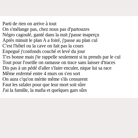
Parti de rien on arrive à tout
On s'mélange pas, chez nous pas d'partouzes
Négro cagoulé, ganté dans la nuit j'passe inaperçu
Après minuit le plan A a foiré, j'passe au plan cul
C'est l'hôtel ou la cave on fait pas la cours
Enpegué j'confonds couché et levé du jour
T'es bonne mais j'te rappelle seulement si tu prends par le cul
Tout pour l'oseille on ramasse on trace sans laisser d'traces
Dis pas à un pédé d'aller s'faire enculer, nique lui sa race
Même enfermé entre 4 murs on s'en sort
On aura c'qu'on mérite même s'ils censurent
Faut les rafaler pour que leur mort soit sûre
J'ai la famille, la mafia et quelques gars sûrs