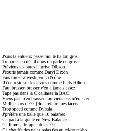
J'suis talentueux passe moi le ballon gros
Tu parles en détail nous on parle en gros
Préviens tes putes il arrive Dibson
J'souris jamais comme Daryl Dixon
Fais fumer 2 wesh par ici l'cône
Il t'en reste sur les lèvres comme Paris Hilton
Faut brasser, brasser y'en a jamais assez
Tape pas dans la C caillasse la BAC
Viens pas m'embrasser non viens pas m'enlacer
Midi je sors d'??? j'dois refaire mes lacets
Trop speed comme Dybala
J'préfère une balle que 10 balafres
Ca part à la gratte en New Balance
Ca fume la frappe tah les ???
Ca chauffe des palas palas t'es au tel-ho tel-ho