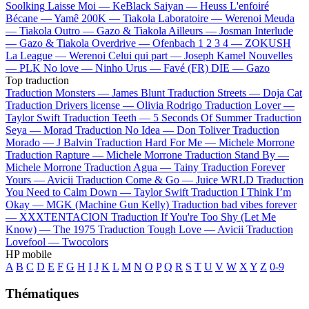
Soolking
Laisse Moi —
KeBlack
Saiyan —
Heuss L'enfoiré
Bécane —
Yamê
200K —
Tiakola
Laboratoire —
Werenoi
Meuda
—
Tiakola
Outro —
Gazo & Tiakola
Ailleurs —
Josman
Interlude
—
Gazo & Tiakola
Overdrive —
Ofenbach
1 2 3 4 —
ZOKUSH
La League —
Werenoi
Celui qui part —
Joseph Kamel
Nouvelles
—
PLK
No love —
Ninho
Urus —
Favé (FR)
DIE —
Gazo
Top traduction
Traduction Monsters —
James Blunt
Traduction Streets —
Doja Cat
Traduction Drivers license —
Olivia Rodrigo
Traduction Lover —
Taylor Swift
Traduction Teeth —
5 Seconds Of Summer
Traduction
Seya —
Morad
Traduction No Idea —
Don Toliver
Traduction
Morado —
J Balvin
Traduction Hard For Me —
Michele Morrone
Traduction Rapture —
Michele Morrone
Traduction Stand By —
Michele Morrone
Traduction Agua —
Tainy
Traduction Forever
Yours —
Avicii
Traduction Come & Go —
Juice WRLD
Traduction
You Need to Calm Down —
Taylor Swift
Traduction I Think I’m
Okay —
MGK (Machine Gun Kelly)
Traduction bad vibes forever
—
XXXTENTACION
Traduction If You're Too Shy (Let Me
Know) —
The 1975
Traduction Tough Love —
Avicii
Traduction
Lovefool —
Twocolors
HP mobile
A
B
C
D
E
F
G
H
I
J
K
L
M
N
O
P
Q
R
S
T
U
V
W
X
Y
Z
0-9
Thématiques