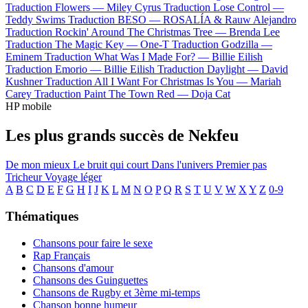
Traduction Flowers —
Miley Cyrus
Traduction Lose Control —
Teddy Swims
Traduction BESO —
ROSALÍA & Rauw Alejandro
Traduction Rockin' Around The Christmas Tree —
Brenda Lee
Traduction The Magic Key —
One-T
Traduction Godzilla —
Eminem
Traduction What Was I Made For? —
Billie Eilish
Traduction Emorio —
Billie Eilish
Traduction Daylight —
David
Kushner
Traduction All I Want For Christmas Is You —
Mariah
Carey
Traduction Paint The Town Red —
Doja Cat
HP mobile
Les plus grands succès de Nekfeu
De mon mieux
Le bruit qui court
Dans l'univers
Premier pas
Tricheur
Voyage léger
A
B
C
D
E
F
G
H
I
J
K
L
M
N
O
P
Q
R
S
T
U
V
W
X
Y
Z
0-9
Thématiques
Chansons pour faire le sexe
Rap Français
Chansons d'amour
Chansons des Guinguettes
Chansons de Rugby et 3ème mi-temps
Chanson bonne humeur