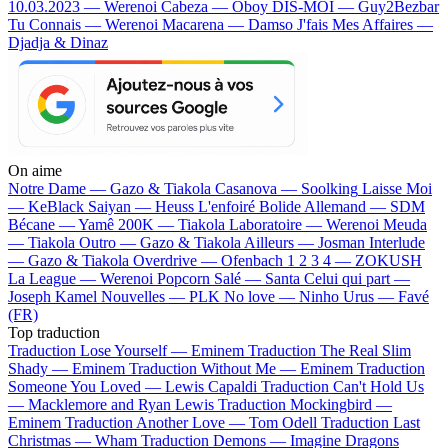
10.03.2023 — Werenoi
Cabeza — Oboy
DIS-MOI — Guy2Bezbar
Tu Connais — Werenoi
Macarena — Damso
J'fais Mes Affaires —
Djadja & Dinaz
On aime
Notre Dame —
Gazo & Tiakola
Casanova —
Soolking
Laisse Moi
—
KeBlack
Saiyan —
Heuss L'enfoiré
Bolide Allemand —
SDM
Bécane —
Yamê
200K —
Tiakola
Laboratoire —
Werenoi
Meuda
—
Tiakola
Outro —
Gazo & Tiakola
Ailleurs —
Josman
Interlude
—
Gazo & Tiakola
Overdrive —
Ofenbach
1 2 3 4 —
ZOKUSH
La League —
Werenoi
Popcorn Salé —
Santa
Celui qui part —
Joseph Kamel
Nouvelles —
PLK
No love —
Ninho
Urus —
Favé
(FR)
Top traduction
Traduction Lose Yourself —
Eminem
Traduction The Real Slim
Shady —
Eminem
Traduction Without Me —
Eminem
Traduction
Someone You Loved —
Lewis Capaldi
Traduction Can't Hold Us
—
Macklemore and Ryan Lewis
Traduction Mockingbird —
Eminem
Traduction Another Love —
Tom Odell
Traduction Last
Christmas —
Wham
Traduction Demons —
Imagine Dragons