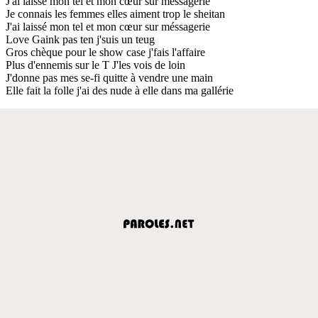
J'ai laissé mon tel et mon cœur sur méssagerie
Je connais les femmes elles aiment trop le sheitan
J'ai laissé mon tel et mon cœur sur méssagerie
Love Gaink pas ten j'suis un teug
Gros chèque pour le show case j'fais l'affaire
Plus d'ennemis sur le T J'les vois de loin
J'donne pas mes se-fi quitte à vendre une main
Elle fait la folle j'ai des nude à elle dans ma gallérie