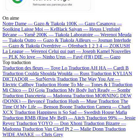
On aime
Notre Dame —
Gazo & Tiakola
100K —
Gazo
Casanova —
Soolking
Laisse Moi —
KeBlack
Saiyan —
Heuss L'enfoiré
Bécane —
Yamê
200K —
Tiakola
Laboratoire —
Werenoi
Meuda
—
Tiakola
Outro —
Gazo & Tiakola
Ailleurs —
Josman
Interlude
—
Gazo & Tiakola
Overdrive —
Ofenbach
1 2 3 4 —
ZOKUSH
La League —
Werenoi
Celui qui part —
Joseph Kamel
Nouvelles
—
PLK
No love —
Ninho
Urus —
Favé (FR)
DIE —
Gazo
Top traduction
Traduction des fleurs —
Tove Lo
Traduction AH HA —
Cardi B
Traduction Coulda Shoulda Woulda —
Russ
Traduction KYLIAN
DICTADOR —
SurNervis
Traduction The Way You Are —
Electric Callboy
Traduction Home To Me —
Tones & I
Traduction
Mi Chico —
DJ Goja
Traduction My Body Isn't Ready —
Sombr
Traduction Danceteria —
Madonna
Traduction MORNING DEW
(DONK) —
Beyoncé
Traduction Hush —
Muse
Traduction The
Time Of My Life —
Benson Boone
Traduction Camera —
Charli
XCX
Traduction Happiness is So Sad —
Swedish House Mafia
Traduction RMB (Ring My Bell) —
Aitch
Traduction 99% —
Jessie
Reyez
Traduction YOYO —
Don Xhoni
Traduction Bizarre —
Madonna
Traduction Van Cleef Pt 2 —
Malie Donn
Traduction
WIDE AWAKE —
Chris Grey