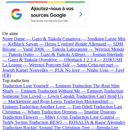
On aime
Notre Dame —
Gazo & Tiakola
Casanova —
Soolking
Laisse Moi
—
KeBlack
Saiyan —
Heuss L'enfoiré
Bolide Allemand —
SDM
Bécane —
Yamê
200K —
Tiakola
Laboratoire —
Werenoi
Meuda
—
Tiakola
Outro —
Gazo & Tiakola
Ailleurs —
Josman
Interlude
—
Gazo & Tiakola
Overdrive —
Ofenbach
1 2 3 4 —
ZOKUSH
La League —
Werenoi
Popcorn Salé —
Santa
Celui qui part —
Joseph Kamel
Nouvelles —
PLK
No love —
Ninho
Urus —
Favé
(FR)
Top traduction
Traduction Lose Yourself —
Eminem
Traduction The Real Slim
Shady —
Eminem
Traduction Without Me —
Eminem
Traduction
Someone You Loved —
Lewis Capaldi
Traduction Can't Hold Us
—
Macklemore and Ryan Lewis
Traduction Mockingbird —
Eminem
Traduction Another Love —
Tom Odell
Traduction Last
Christmas —
Wham
Traduction Demons —
Imagine Dragons
Traduction Flowers —
Miley Cyrus
Traduction Lose Control —
Teddy Swims
Traduction BESO —
ROSALÍA & Rauw Alejandro
Traduction Rockin' Around The Christmas Tree —
Brenda Lee