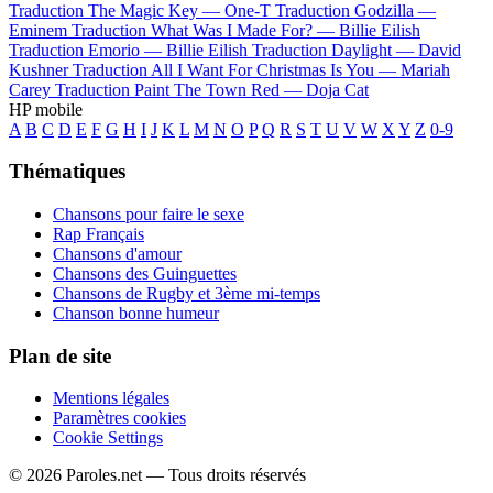
Traduction The Magic Key —
One-T
Traduction Godzilla —
Eminem
Traduction What Was I Made For? —
Billie Eilish
Traduction Emorio —
Billie Eilish
Traduction Daylight —
David
Kushner
Traduction All I Want For Christmas Is You —
Mariah
Carey
Traduction Paint The Town Red —
Doja Cat
HP mobile
A
B
C
D
E
F
G
H
I
J
K
L
M
N
O
P
Q
R
S
T
U
V
W
X
Y
Z
0-9
Thématiques
Chansons pour faire le sexe
Rap Français
Chansons d'amour
Chansons des Guinguettes
Chansons de Rugby et 3ème mi-temps
Chanson bonne humeur
Plan de site
Mentions légales
Paramètres cookies
Cookie Settings
© 2026 Paroles.net — Tous droits réservés