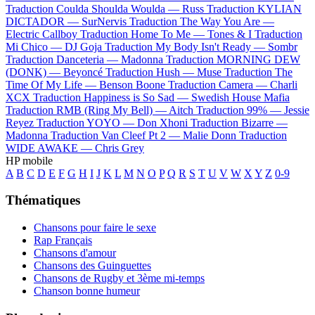
Traduction Coulda Shoulda Woulda —
Russ
Traduction KYLIAN
DICTADOR —
SurNervis
Traduction The Way You Are —
Electric Callboy
Traduction Home To Me —
Tones & I
Traduction
Mi Chico —
DJ Goja
Traduction My Body Isn't Ready —
Sombr
Traduction Danceteria —
Madonna
Traduction MORNING DEW
(DONK) —
Beyoncé
Traduction Hush —
Muse
Traduction The
Time Of My Life —
Benson Boone
Traduction Camera —
Charli
XCX
Traduction Happiness is So Sad —
Swedish House Mafia
Traduction RMB (Ring My Bell) —
Aitch
Traduction 99% —
Jessie
Reyez
Traduction YOYO —
Don Xhoni
Traduction Bizarre —
Madonna
Traduction Van Cleef Pt 2 —
Malie Donn
Traduction
WIDE AWAKE —
Chris Grey
HP mobile
A
B
C
D
E
F
G
H
I
J
K
L
M
N
O
P
Q
R
S
T
U
V
W
X
Y
Z
0-9
Thématiques
Chansons pour faire le sexe
Rap Français
Chansons d'amour
Chansons des Guinguettes
Chansons de Rugby et 3ème mi-temps
Chanson bonne humeur