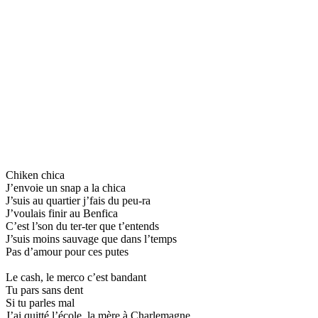
Chiken chica
J’envoie un snap a la chica
J’suis au quartier j’fais du peu-ra
J’voulais finir au Benfica
C’est l’son du ter-ter que t’entends
J’suis moins sauvage que dans l’temps
Pas d’amour pour ces putes
Le cash, le merco c’est bandant
Tu pars sans dent
Si tu parles mal
J’ai quitté l’école, la mère à Charlemagne