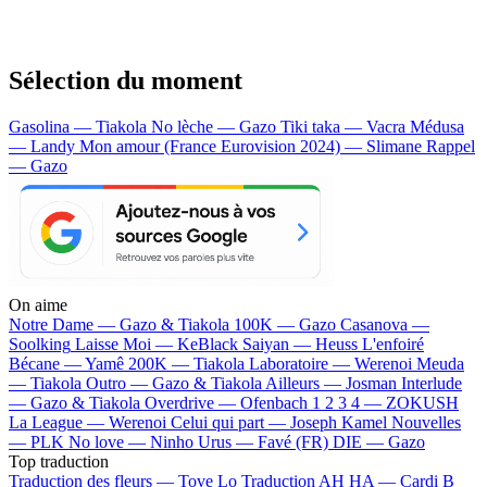
Sélection du moment
Gasolina — Tiakola
No lèche — Gazo
Tiki taka — Vacra
Médusa
— Landy
Mon amour (France Eurovision 2024) — Slimane
Rappel
— Gazo
On aime
Notre Dame —
Gazo & Tiakola
100K —
Gazo
Casanova —
Soolking
Laisse Moi —
KeBlack
Saiyan —
Heuss L'enfoiré
Bécane —
Yamê
200K —
Tiakola
Laboratoire —
Werenoi
Meuda
—
Tiakola
Outro —
Gazo & Tiakola
Ailleurs —
Josman
Interlude
—
Gazo & Tiakola
Overdrive —
Ofenbach
1 2 3 4 —
ZOKUSH
La League —
Werenoi
Celui qui part —
Joseph Kamel
Nouvelles
—
PLK
No love —
Ninho
Urus —
Favé (FR)
DIE —
Gazo
Top traduction
Traduction des fleurs —
Tove Lo
Traduction AH HA —
Cardi B