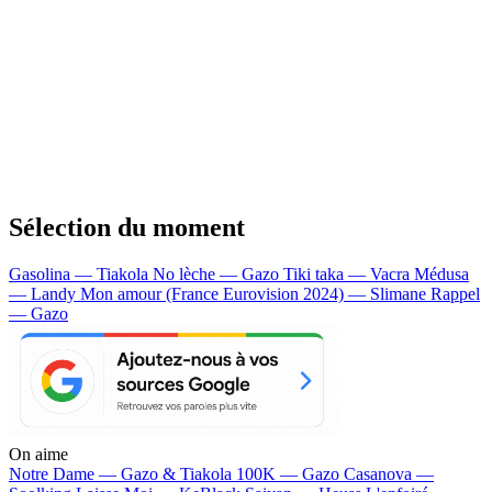
Sélection du moment
Gasolina — Tiakola
No lèche — Gazo
Tiki taka — Vacra
Médusa
— Landy
Mon amour (France Eurovision 2024) — Slimane
Rappel
— Gazo
On aime
Notre Dame —
Gazo & Tiakola
100K —
Gazo
Casanova —