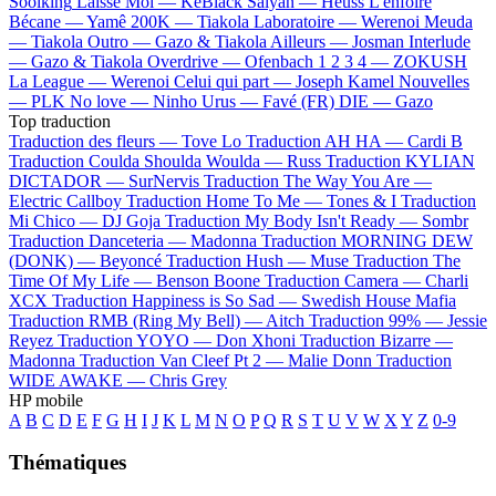
Soolking
Laisse Moi —
KeBlack
Saiyan —
Heuss L'enfoiré
Bécane —
Yamê
200K —
Tiakola
Laboratoire —
Werenoi
Meuda
—
Tiakola
Outro —
Gazo & Tiakola
Ailleurs —
Josman
Interlude
—
Gazo & Tiakola
Overdrive —
Ofenbach
1 2 3 4 —
ZOKUSH
La League —
Werenoi
Celui qui part —
Joseph Kamel
Nouvelles
—
PLK
No love —
Ninho
Urus —
Favé (FR)
DIE —
Gazo
Top traduction
Traduction des fleurs —
Tove Lo
Traduction AH HA —
Cardi B
Traduction Coulda Shoulda Woulda —
Russ
Traduction KYLIAN
DICTADOR —
SurNervis
Traduction The Way You Are —
Electric Callboy
Traduction Home To Me —
Tones & I
Traduction
Mi Chico —
DJ Goja
Traduction My Body Isn't Ready —
Sombr
Traduction Danceteria —
Madonna
Traduction MORNING DEW
(DONK) —
Beyoncé
Traduction Hush —
Muse
Traduction The
Time Of My Life —
Benson Boone
Traduction Camera —
Charli
XCX
Traduction Happiness is So Sad —
Swedish House Mafia
Traduction RMB (Ring My Bell) —
Aitch
Traduction 99% —
Jessie
Reyez
Traduction YOYO —
Don Xhoni
Traduction Bizarre —
Madonna
Traduction Van Cleef Pt 2 —
Malie Donn
Traduction
WIDE AWAKE —
Chris Grey
HP mobile
A
B
C
D
E
F
G
H
I
J
K
L
M
N
O
P
Q
R
S
T
U
V
W
X
Y
Z
0-9
Thématiques