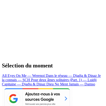
Sélection du moment
All Eyes On Me — Werenoi
Dans le réseau — Djadja & Dinaz
Je
la connais — SCH
Pour deux âmes solitaires (Part. 1) — Luidji
Capitaine — Djadja & Dinaz
Dieu Ne Ment Jamais — Damso