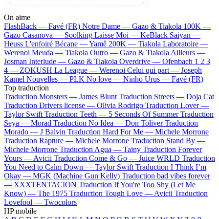
On aime
FlashBack —
Favé (FR)
Notre Dame —
Gazo & Tiakola
100K —
Gazo
Casanova —
Soolking
Laisse Moi —
KeBlack
Saiyan —
Heuss L'enfoiré
Bécane —
Yamê
200K —
Tiakola
Laboratoire —
Werenoi
Meuda —
Tiakola
Outro —
Gazo & Tiakola
Ailleurs —
Josman
Interlude —
Gazo & Tiakola
Overdrive —
Ofenbach
1 2 3
4 —
ZOKUSH
La League —
Werenoi
Celui qui part —
Joseph
Kamel
Nouvelles —
PLK
No love —
Ninho
Urus —
Favé (FR)
Top traduction
Traduction Monsters —
James Blunt
Traduction Streets —
Doja Cat
Traduction Drivers license —
Olivia Rodrigo
Traduction Lover —
Taylor Swift
Traduction Teeth —
5 Seconds Of Summer
Traduction
Seya —
Morad
Traduction No Idea —
Don Toliver
Traduction
Morado —
J Balvin
Traduction Hard For Me —
Michele Morrone
Traduction Rapture —
Michele Morrone
Traduction Stand By —
Michele Morrone
Traduction Agua —
Tainy
Traduction Forever
Yours —
Avicii
Traduction Come & Go —
Juice WRLD
Traduction
You Need to Calm Down —
Taylor Swift
Traduction I Think I’m
Okay —
MGK (Machine Gun Kelly)
Traduction bad vibes forever
—
XXXTENTACION
Traduction If You're Too Shy (Let Me
Know) —
The 1975
Traduction Tough Love —
Avicii
Traduction
Lovefool —
Twocolors
HP mobile