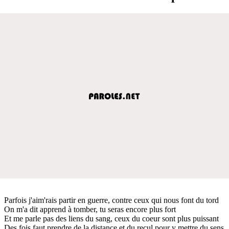
Parfois j'aim'rais partir en guerre, contre ceux qui nous font du tord
On m'a dit apprend à tomber, tu seras encore plus fort
Et me parle pas des liens du sang, ceux du coeur sont plus puissant
Des fois faut prendre de la distance et du recul pour y mettre du sens