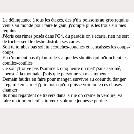
La délinquance à tous les étages, des p'tits poissons au gros requins
venus au monde pour faire le gain, j'compte plus les trous sur mes
requins
J'écris ces rimes posés dans l'C4, du paradis on s'ecarte, rien ne sert
de tricher seul le destin distribu ses cartes
Soit tu tombes pas soit tu t'couches-couches et t'encaisses les coups-
coups
En c'moment pas d'plan folle y'a que les shmitts qui m'touchent les
couilles-couilles
Ce soir j'trouve pas l'sommeil, cinq heure du mat' j'suis assomé,
j'pense à la monnaie, j'sais que personne va m'l'ammener
Demain faudra en faire pour manger, survivre au coeur du danger,
j'regarde en l'air et j'prie pour qu'on puisse voir toute ces choses
changer
Ils nous regardent de travers dans la rue on crame la verdure, va
faire un tour en teuf si tu veux voir une jeunesse perdue