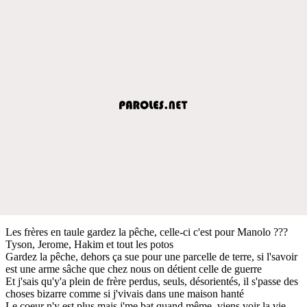
Les frères en taule gardez la pêche, celle-ci c'est pour Manolo ???
Tyson, Jerome, Hakim et tout les potos
Gardez la pêche, dehors ça sue pour une parcelle de terre, si l'savoir
est une arme sâche que chez nous on détient celle de guerre
Et j'sais qu'y'a plein de frère perdus, seuls, désorientés, il s'passe des
choses bizarre comme si j'vivais dans une maison hanté
Le coeur n'y est plus mais j'me bat quand même, viens voir la vie