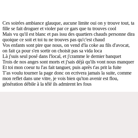
Ces soirées ambiance glauque, aucune limite oui on y trouve tout, ta
fille se fait droguer et violer par ce gars que tu trouves cool
Mais vu qu'il est blanc et pas issu des quartiers chauds personne dira
quoique ce soit et toi tu ne trouves pas qu'c'est chaud
Vos enfants sont pire que nous, on vend d'la coke au fils d'avocat,
on fait ça pour s'en sortir on choisit pas sa vida loca
Là j'suis seul posé dans l'local, et j'cramme le dernier banquet
Trois de nos anges sont morts et j'sais déjà qu'ils vont nous manquer
Et toi mon coeur tu l'as fait tanguer, puis après t'as prit la fuite
T'as voulu tourner la page donc on ecrivera jamais la suite, comme
mon reflet dans une vitre, je vois bien qu'ton avenir est flou,
génération débile à la télé ils admirent les fous