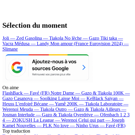
Sélection du moment
Joli — Zed
Gasolina — Tiakola
No lèche — Gazo
Tiki taka —
Vacra
Médusa — Landy
Mon amour (France Eurovision 2024) —
Slimane
On aime
FlashBack —
Favé (FR)
Notre Dame —
Gazo & Tiakola
100K —
Gazo
Casanova —
Soolking
Laisse Moi —
KeBlack
Saiyan —
Heuss L'enfoiré
Bécane —
Yamê
200K —
Tiakola
Laboratoire —
Werenoi
Meuda —
Tiakola
Outro —
Gazo & Tiakola
Ailleurs —
Josman
Interlude —
Gazo & Tiakola
Overdrive —
Ofenbach
1 2 3
4 —
ZOKUSH
La League —
Werenoi
Celui qui part —
Joseph
Kamel
Nouvelles —
PLK
No love —
Ninho
Urus —
Favé (FR)
Top traduction