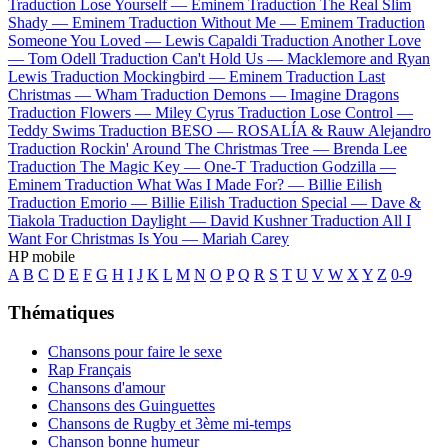
Traduction Lose Yourself —
Eminem
Traduction The Real Slim
Shady —
Eminem
Traduction Without Me —
Eminem
Traduction
Someone You Loved —
Lewis Capaldi
Traduction Another Love
—
Tom Odell
Traduction Can't Hold Us —
Macklemore and Ryan
Lewis
Traduction Mockingbird —
Eminem
Traduction Last
Christmas —
Wham
Traduction Demons —
Imagine Dragons
Traduction Flowers —
Miley Cyrus
Traduction Lose Control —
Teddy Swims
Traduction BESO —
ROSALÍA & Rauw Alejandro
Traduction Rockin' Around The Christmas Tree —
Brenda Lee
Traduction The Magic Key —
One-T
Traduction Godzilla —
Eminem
Traduction What Was I Made For? —
Billie Eilish
Traduction Emorio —
Billie Eilish
Traduction Special —
Dave &
Tiakola
Traduction Daylight —
David Kushner
Traduction All I
Want For Christmas Is You —
Mariah Carey
HP mobile
A
B
C
D
E
F
G
H
I
J
K
L
M
N
O
P
Q
R
S
T
U
V
W
X
Y
Z
0-9
Thématiques
Chansons pour faire le sexe
Rap Français
Chansons d'amour
Chansons des Guinguettes
Chansons de Rugby et 3ème mi-temps
Chanson bonne humeur