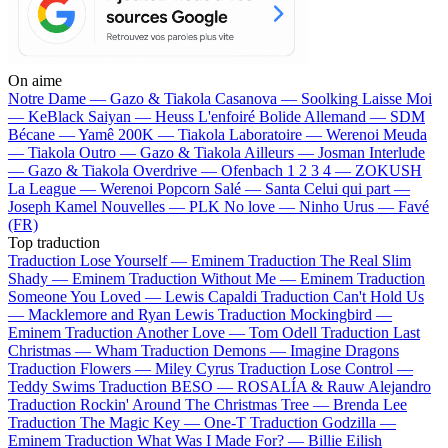
On aime
Notre Dame —
Gazo & Tiakola
Casanova —
Soolking
Laisse Moi
—
KeBlack
Saiyan —
Heuss L'enfoiré
Bolide Allemand —
SDM
Bécane —
Yamê
200K —
Tiakola
Laboratoire —
Werenoi
Meuda
—
Tiakola
Outro —
Gazo & Tiakola
Ailleurs —
Josman
Interlude
—
Gazo & Tiakola
Overdrive —
Ofenbach
1 2 3 4 —
ZOKUSH
La League —
Werenoi
Popcorn Salé —
Santa
Celui qui part —
Joseph Kamel
Nouvelles —
PLK
No love —
Ninho
Urus —
Favé
(FR)
Top traduction
Traduction Lose Yourself —
Eminem
Traduction The Real Slim
Shady —
Eminem
Traduction Without Me —
Eminem
Traduction
Someone You Loved —
Lewis Capaldi
Traduction Can't Hold Us
—
Macklemore and Ryan Lewis
Traduction Mockingbird —
Eminem
Traduction Another Love —
Tom Odell
Traduction Last
Christmas —
Wham
Traduction Demons —
Imagine Dragons
Traduction Flowers —
Miley Cyrus
Traduction Lose Control —
Teddy Swims
Traduction BESO —
ROSALÍA & Rauw Alejandro
Traduction Rockin' Around The Christmas Tree —
Brenda Lee
Traduction The Magic Key —
One-T
Traduction Godzilla —
Eminem
Traduction What Was I Made For? —
Billie Eilish