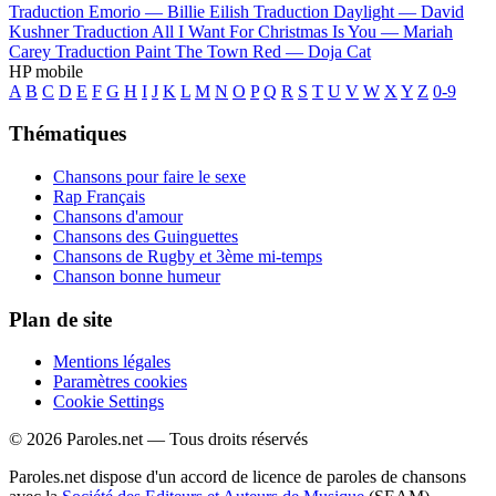
Traduction Emorio —
Billie Eilish
Traduction Daylight —
David
Kushner
Traduction All I Want For Christmas Is You —
Mariah
Carey
Traduction Paint The Town Red —
Doja Cat
HP mobile
A
B
C
D
E
F
G
H
I
J
K
L
M
N
O
P
Q
R
S
T
U
V
W
X
Y
Z
0-9
Thématiques
Chansons pour faire le sexe
Rap Français
Chansons d'amour
Chansons des Guinguettes
Chansons de Rugby et 3ème mi-temps
Chanson bonne humeur
Plan de site
Mentions légales
Paramètres cookies
Cookie Settings
© 2026 Paroles.net — Tous droits réservés
Paroles.net dispose d'un accord de licence de paroles de chansons