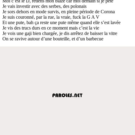
Moi c’est le D, retiens mon blaze car moi demain si je pète
Je vais investir avec des serbes, des polonais
Je sors dehors en mode survis, en pleine période de Corona
Je suis couronné, par la rue, la vraie, fuck la G A V
Et une pute, bah ça reste une pute même quand elle s’est lavée
Je vis des trucs durs en ce moment mais c’est la vie
Je vois une gaji bien chargée, je dis arrêtez de baisser la vitre
On se ravive autour d’une bouteille, et d’un barbecue