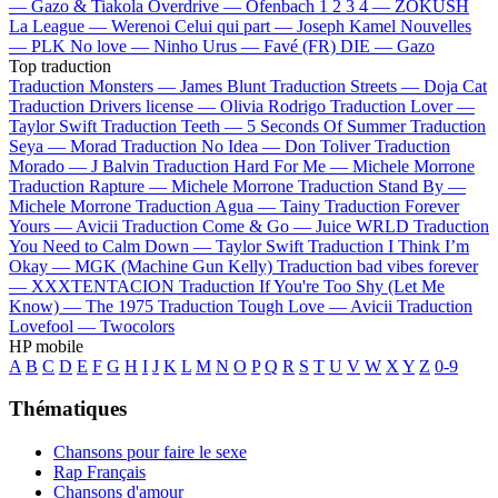
—
Gazo & Tiakola
Overdrive —
Ofenbach
1 2 3 4 —
ZOKUSH
La League —
Werenoi
Celui qui part —
Joseph Kamel
Nouvelles
—
PLK
No love —
Ninho
Urus —
Favé (FR)
DIE —
Gazo
Top traduction
Traduction Monsters —
James Blunt
Traduction Streets —
Doja Cat
Traduction Drivers license —
Olivia Rodrigo
Traduction Lover —
Taylor Swift
Traduction Teeth —
5 Seconds Of Summer
Traduction
Seya —
Morad
Traduction No Idea —
Don Toliver
Traduction
Morado —
J Balvin
Traduction Hard For Me —
Michele Morrone
Traduction Rapture —
Michele Morrone
Traduction Stand By —
Michele Morrone
Traduction Agua —
Tainy
Traduction Forever
Yours —
Avicii
Traduction Come & Go —
Juice WRLD
Traduction
You Need to Calm Down —
Taylor Swift
Traduction I Think I’m
Okay —
MGK (Machine Gun Kelly)
Traduction bad vibes forever
—
XXXTENTACION
Traduction If You're Too Shy (Let Me
Know) —
The 1975
Traduction Tough Love —
Avicii
Traduction
Lovefool —
Twocolors
HP mobile
A
B
C
D
E
F
G
H
I
J
K
L
M
N
O
P
Q
R
S
T
U
V
W
X
Y
Z
0-9
Thématiques
Chansons pour faire le sexe
Rap Français
Chansons d'amour