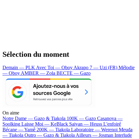
Sélection du moment
Demain — PLK
Avec Toi — Oboy
Akrapo 7 — Uzi (FR)
Mélodie
— Oboy
AMBER — Zola
BECTE — Gazo
On aime
Notre Dame —
Gazo & Tiakola
100K —
Gazo
Casanova —
Soolking
Laisse Moi —
KeBlack
Saiyan —
Heuss L'enfoiré
Bécane —
Yamê
200K —
Tiakola
Laboratoire —
Werenoi
Meuda
—
Tiakola
Outro —
Gazo & Tiakola
Ailleurs —
Josman
Interlude