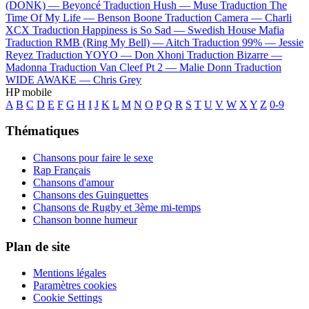
(DONK) —
Beyoncé
Traduction Hush —
Muse
Traduction The
Time Of My Life —
Benson Boone
Traduction Camera —
Charli
XCX
Traduction Happiness is So Sad —
Swedish House Mafia
Traduction RMB (Ring My Bell) —
Aitch
Traduction 99% —
Jessie
Reyez
Traduction YOYO —
Don Xhoni
Traduction Bizarre —
Madonna
Traduction Van Cleef Pt 2 —
Malie Donn
Traduction
WIDE AWAKE —
Chris Grey
HP mobile
A
B
C
D
E
F
G
H
I
J
K
L
M
N
O
P
Q
R
S
T
U
V
W
X
Y
Z
0-9
Thématiques
Chansons pour faire le sexe
Rap Français
Chansons d'amour
Chansons des Guinguettes
Chansons de Rugby et 3ème mi-temps
Chanson bonne humeur
Plan de site
Mentions légales
Paramètres cookies
Cookie Settings