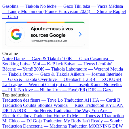
Gasolina — Tiakola
No lèche — Gazo
Tiki taka — Vacra
Médusa
— Landy
Mon amour (France Eurovision 2024) — Slimane
Rappel
— Gazo
On aime
Notre Dame —
Gazo & Tiakola
100K —
Gazo
Casanova —
Soolking
Laisse Moi —
KeBlack
Saiyan —
Heuss L'enfoiré
Bécane —
Yamê
200K —
Tiakola
Laboratoire —
Werenoi
Meuda
—
Tiakola
Outro —
Gazo & Tiakola
Ailleurs —
Josman
Interlude
—
Gazo & Tiakola
Overdrive —
Ofenbach
1 2 3 4 —
ZOKUSH
La League —
Werenoi
Celui qui part —
Joseph Kamel
Nouvelles
—
PLK
No love —
Ninho
Urus —
Favé (FR)
DIE —
Gazo
Top traduction
Traduction des fleurs —
Tove Lo
Traduction AH HA —
Cardi B
Traduction Coulda Shoulda Woulda —
Russ
Traduction KYLIAN
DICTADOR —
SurNervis
Traduction The Way You Are —
Electric Callboy
Traduction Home To Me —
Tones & I
Traduction
Mi Chico —
DJ Goja
Traduction My Body Isn't Ready —
Sombr
Traduction Danceteria —
Madonna
Traduction MORNING DEW