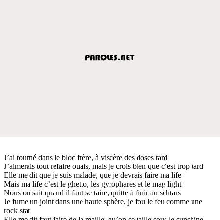
J’ai tourné dans le bloc frère, à viscère des doses tard
J’aimerais tout refaire ouais, mais je crois bien que c’est trop tard
Elle me dit que je suis malade, que je devrais faire ma life
Mais ma life c’est le ghetto, les gyrophares et le mag light
Nous on sait quand il faut se taire, quitte à finir au schtars
Je fume un joint dans une haute sphère, je fou le feu comme une
rock star
Elle me dit faut faire de la maille, qu’on se taille sous le sunshine