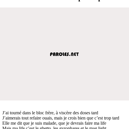
J’ai tourné dans le bloc frère, à viscère des doses tard
J’aimerais tout refaire ouais, mais je crois bien que c’est trop tard
Elle me dit que je suis malade, que je devrais faire ma life
Mais ma life c’est le ghetto, les gyrophares et le mag light