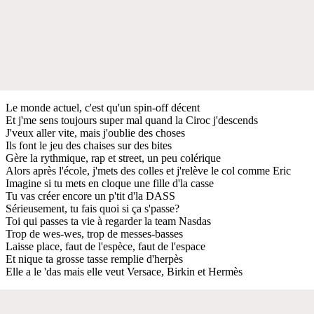
Le monde actuel, c'est qu'un spin-off décent
Et j'me sens toujours super mal quand la Ciroc j'descends
J'veux aller vite, mais j'oublie des choses
Ils font le jeu des chaises sur des bites
Gère la rythmique, rap et street, un peu colérique
Alors après l'école, j'mets des colles et j'relève le col comme Eric
Imagine si tu mets en cloque une fille d'la casse
Tu vas créer encore un p'tit d'la DASS
Sérieusement, tu fais quoi si ça s'passe?
Toi qui passes ta vie à regarder la team Nasdas
Trop de wes-wes, trop de messes-basses
Laisse place, faut de l'espèce, faut de l'espace
Et nique ta grosse tasse remplie d'herpès
Elle a le 'das mais elle veut Versace, Birkin et Hermès