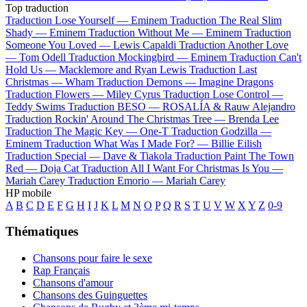
Top traduction
Traduction Lose Yourself —
Eminem
Traduction The Real Slim
Shady —
Eminem
Traduction Without Me —
Eminem
Traduction
Someone You Loved —
Lewis Capaldi
Traduction Another Love
—
Tom Odell
Traduction Mockingbird —
Eminem
Traduction Can't
Hold Us —
Macklemore and Ryan Lewis
Traduction Last
Christmas —
Wham
Traduction Demons —
Imagine Dragons
Traduction Flowers —
Miley Cyrus
Traduction Lose Control —
Teddy Swims
Traduction BESO —
ROSALÍA & Rauw Alejandro
Traduction Rockin' Around The Christmas Tree —
Brenda Lee
Traduction The Magic Key —
One-T
Traduction Godzilla —
Eminem
Traduction What Was I Made For? —
Billie Eilish
Traduction Special —
Dave & Tiakola
Traduction Paint The Town
Red —
Doja Cat
Traduction All I Want For Christmas Is You —
Mariah Carey
Traduction Emorio —
Mariah Carey
HP mobile
A
B
C
D
E
F
G
H
I
J
K
L
M
N
O
P
Q
R
S
T
U
V
W
X
Y
Z
0-9
Thématiques
Chansons pour faire le sexe
Rap Français
Chansons d'amour
Chansons des Guinguettes