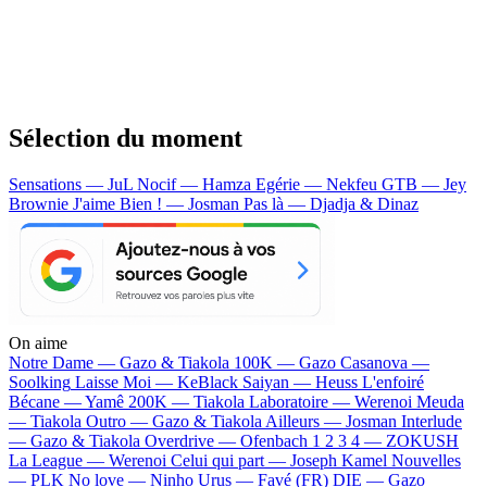
Sélection du moment
Sensations — JuL
Nocif — Hamza
Egérie — Nekfeu
GTB — Jey
Brownie
J'aime Bien ! — Josman
Pas là — Djadja & Dinaz
On aime
Notre Dame —
Gazo & Tiakola
100K —
Gazo
Casanova —
Soolking
Laisse Moi —
KeBlack
Saiyan —
Heuss L'enfoiré
Bécane —
Yamê
200K —
Tiakola
Laboratoire —
Werenoi
Meuda
—
Tiakola
Outro —
Gazo & Tiakola
Ailleurs —
Josman
Interlude
—
Gazo & Tiakola
Overdrive —
Ofenbach
1 2 3 4 —
ZOKUSH
La League —
Werenoi
Celui qui part —
Joseph Kamel
Nouvelles
—
PLK
No love —
Ninho
Urus —
Favé (FR)
DIE —
Gazo