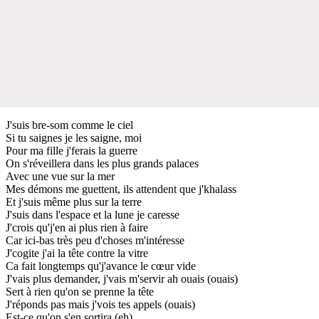
J'suis bre-som comme le ciel
Si tu saignes je les saigne, moi
Pour ma fille j'ferais la guerre
On s'réveillera dans les plus grands palaces
Avec une vue sur la mer
Mes démons me guettent, ils attendent que j'khalass
Et j'suis même plus sur la terre
J'suis dans l'espace et la lune je caresse
J'crois qu'j'en ai plus rien à faire
Car ici-bas très peu d'choses m'intéresse
J'cogite j'ai la tête contre la vitre
Ca fait longtemps qu'j'avance le cœur vide
J'vais plus demander, j'vais m'servir ah ouais (ouais)
Sert à rien qu'on se prenne la tête
J'réponds pas mais j'vois tes appels (ouais)
Est-ce qu'on s'en sortira (eh)