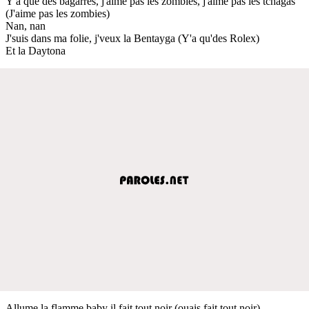
Y'a que des bagarres, j'aime pas les zombies, j'aime pas les tchagas
(J'aime pas les zombies)
Nan, nan
J'suis dans ma folie, j'veux la Bentayga (Y'a qu'des Rolex)
Et la Daytona
Allume la flamme baby il fait tout noir (ouais fait tout noir)