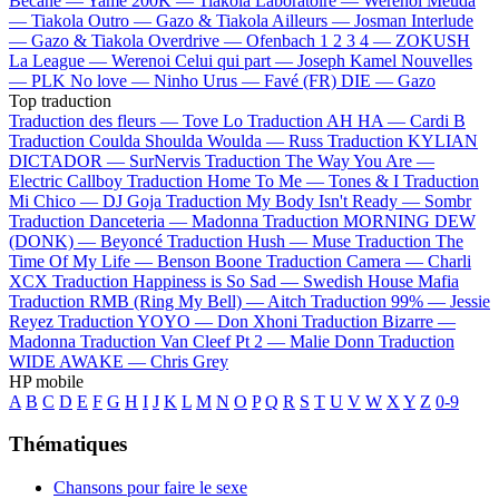
Bécane —
Yamê
200K —
Tiakola
Laboratoire —
Werenoi
Meuda
—
Tiakola
Outro —
Gazo & Tiakola
Ailleurs —
Josman
Interlude
—
Gazo & Tiakola
Overdrive —
Ofenbach
1 2 3 4 —
ZOKUSH
La League —
Werenoi
Celui qui part —
Joseph Kamel
Nouvelles
—
PLK
No love —
Ninho
Urus —
Favé (FR)
DIE —
Gazo
Top traduction
Traduction des fleurs —
Tove Lo
Traduction AH HA —
Cardi B
Traduction Coulda Shoulda Woulda —
Russ
Traduction KYLIAN
DICTADOR —
SurNervis
Traduction The Way You Are —
Electric Callboy
Traduction Home To Me —
Tones & I
Traduction
Mi Chico —
DJ Goja
Traduction My Body Isn't Ready —
Sombr
Traduction Danceteria —
Madonna
Traduction MORNING DEW
(DONK) —
Beyoncé
Traduction Hush —
Muse
Traduction The
Time Of My Life —
Benson Boone
Traduction Camera —
Charli
XCX
Traduction Happiness is So Sad —
Swedish House Mafia
Traduction RMB (Ring My Bell) —
Aitch
Traduction 99% —
Jessie
Reyez
Traduction YOYO —
Don Xhoni
Traduction Bizarre —
Madonna
Traduction Van Cleef Pt 2 —
Malie Donn
Traduction
WIDE AWAKE —
Chris Grey
HP mobile
A
B
C
D
E
F
G
H
I
J
K
L
M
N
O
P
Q
R
S
T
U
V
W
X
Y
Z
0-9
Thématiques
Chansons pour faire le sexe