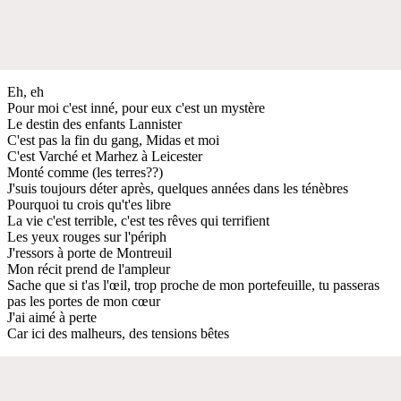
Eh, eh
Pour moi c'еst inné, pour eux c'est un mystère
Le destin des enfants Lannister
C'est pas la fin du gang, Midas et moi
C'est Varché et Marhez à Leicester
Monté comme (les terres??)
J'suis toujours déter après, quelques années dans les ténèbres
Pourquoi tu crois qu't'es libre
La vie c'est terrible, c'est tes rêves qui terrifient
Les yeux rouges sur l'périph
J'ressors à porte de Montreuil
Mon récit prend de l'ampleur
Sache que si t'as l'œil, trop proche de mon portefeuille, tu passeras
pas les portes de mon cœur
J'ai aimé à perte
Car ici des malheurs, des tensions bêtes