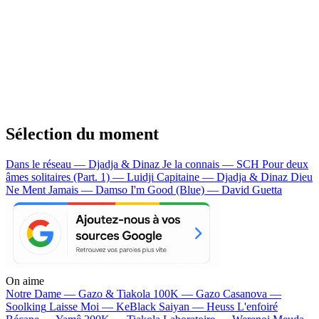
Sélection du moment
Dans le réseau — Djadja & Dinaz
Je la connais — SCH
Pour deux
âmes solitaires (Part. 1) — Luidji
Capitaine — Djadja & Dinaz
Dieu
Ne Ment Jamais — Damso
I'm Good (Blue) — David Guetta
On aime
Notre Dame —
Gazo & Tiakola
100K —
Gazo
Casanova —
Soolking
Laisse Moi —
KeBlack
Saiyan —
Heuss L'enfoiré