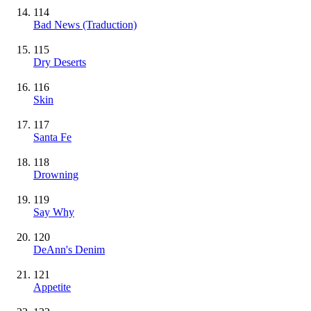
114
Bad News (Traduction)
115
Dry Deserts
116
Skin
117
Santa Fe
118
Drowning
119
Say Why
120
DeAnn's Denim
121
Appetite