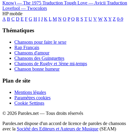
Know) —
The 1975
Traduction Tough Love —
Avicii
Traduction
Lovefool —
Twocolors
HP mobile
A
B
C
D
E
F
G
H
I
J
K
L
M
N
O
P
Q
R
S
T
U
V
W
X
Y
Z
0-9
Thématiques
Chansons pour faire le sexe
Rap Français
Chansons d'amour
Chansons des Guinguettes
Chansons de Rugby et 3ème mi-temps
Chanson bonne humeur
Plan de site
Mentions légales
Paramètres cookies
Cookie Settings
© 2026 Paroles.net — Tous droits réservés
Paroles.net dispose d'un accord de licence de paroles de chansons
avec la
Société des Editeurs et Auteurs de Musique
(SEAM)