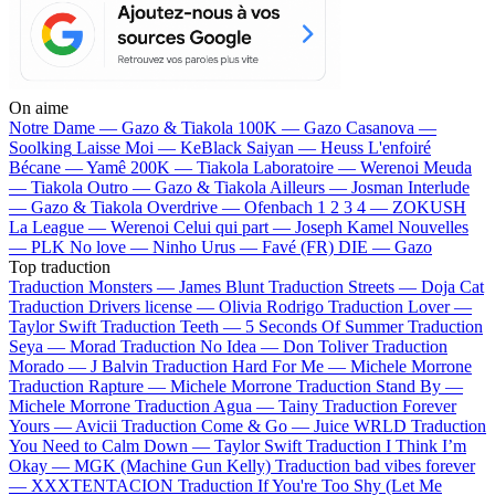
On aime
Notre Dame —
Gazo & Tiakola
100K —
Gazo
Casanova —
Soolking
Laisse Moi —
KeBlack
Saiyan —
Heuss L'enfoiré
Bécane —
Yamê
200K —
Tiakola
Laboratoire —
Werenoi
Meuda
—
Tiakola
Outro —
Gazo & Tiakola
Ailleurs —
Josman
Interlude
—
Gazo & Tiakola
Overdrive —
Ofenbach
1 2 3 4 —
ZOKUSH
La League —
Werenoi
Celui qui part —
Joseph Kamel
Nouvelles
—
PLK
No love —
Ninho
Urus —
Favé (FR)
DIE —
Gazo
Top traduction
Traduction Monsters —
James Blunt
Traduction Streets —
Doja Cat
Traduction Drivers license —
Olivia Rodrigo
Traduction Lover —
Taylor Swift
Traduction Teeth —
5 Seconds Of Summer
Traduction
Seya —
Morad
Traduction No Idea —
Don Toliver
Traduction
Morado —
J Balvin
Traduction Hard For Me —
Michele Morrone
Traduction Rapture —
Michele Morrone
Traduction Stand By —
Michele Morrone
Traduction Agua —
Tainy
Traduction Forever
Yours —
Avicii
Traduction Come & Go —
Juice WRLD
Traduction
You Need to Calm Down —
Taylor Swift
Traduction I Think I’m
Okay —
MGK (Machine Gun Kelly)
Traduction bad vibes forever
—
XXXTENTACION
Traduction If You're Too Shy (Let Me