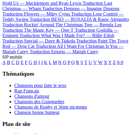
Hold Us —
Macklemore and Ryan Lewis
Traduction Last
Christmas —
Wham
Traduction Demons —
Imagine Dragons
Traduction Flowers —
Miley Cyrus
Traduction Lose Control —
Teddy Swims
Traduction BESO —
ROSALÍA & Rauw Alejandro
Traduction Rockin' Around The Christmas Tree —
Brenda Lee
Traduction The Magic Key —
One-T
Traduction Godzilla —
Eminem
Traduction What Was I Made For? —
Billie Eilish
Traduction Special —
Dave & Tiakola
Traduction Paint The Town
Red —
Doja Cat
Traduction All I Want For Christmas Is You —
Mariah Carey
Traduction Emorio —
Mariah Carey
HP mobile
A
B
C
D
E
F
G
H
I
J
K
L
M
N
O
P
Q
R
S
T
U
V
W
X
Y
Z
0-9
Thématiques
Chansons pour faire le sexe
Rap Français
Chansons d'amour
Chansons des Guinguettes
Chansons de Rugby et 3ème mi-temps
Chanson bonne humeur
Plan de site