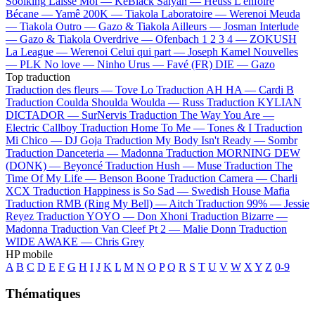
Soolking
Laisse Moi —
KeBlack
Saiyan —
Heuss L'enfoiré
Bécane —
Yamê
200K —
Tiakola
Laboratoire —
Werenoi
Meuda
—
Tiakola
Outro —
Gazo & Tiakola
Ailleurs —
Josman
Interlude
—
Gazo & Tiakola
Overdrive —
Ofenbach
1 2 3 4 —
ZOKUSH
La League —
Werenoi
Celui qui part —
Joseph Kamel
Nouvelles
—
PLK
No love —
Ninho
Urus —
Favé (FR)
DIE —
Gazo
Top traduction
Traduction des fleurs —
Tove Lo
Traduction AH HA —
Cardi B
Traduction Coulda Shoulda Woulda —
Russ
Traduction KYLIAN
DICTADOR —
SurNervis
Traduction The Way You Are —
Electric Callboy
Traduction Home To Me —
Tones & I
Traduction
Mi Chico —
DJ Goja
Traduction My Body Isn't Ready —
Sombr
Traduction Danceteria —
Madonna
Traduction MORNING DEW
(DONK) —
Beyoncé
Traduction Hush —
Muse
Traduction The
Time Of My Life —
Benson Boone
Traduction Camera —
Charli
XCX
Traduction Happiness is So Sad —
Swedish House Mafia
Traduction RMB (Ring My Bell) —
Aitch
Traduction 99% —
Jessie
Reyez
Traduction YOYO —
Don Xhoni
Traduction Bizarre —
Madonna
Traduction Van Cleef Pt 2 —
Malie Donn
Traduction
WIDE AWAKE —
Chris Grey
HP mobile
A
B
C
D
E
F
G
H
I
J
K
L
M
N
O
P
Q
R
S
T
U
V
W
X
Y
Z
0-9
Thématiques