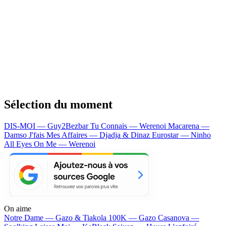
Sélection du moment
DIS-MOI — Guy2Bezbar
Tu Connais — Werenoi
Macarena —
Damso
J'fais Mes Affaires — Djadja & Dinaz
Eurostar — Ninho
All Eyes On Me — Werenoi
On aime
Notre Dame —
Gazo & Tiakola
100K —
Gazo
Casanova —