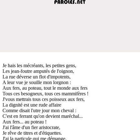
Je hais les mécréants, les petites gens,
Les jean-foutre amputés de l'oignon,
La rue déverse un flot d'impotents,
A leur vue je souille mon lorgnon :
Aux fers, au poteau, tout le monde aux fers
Tous ces besogneux, tous ces mammifères !
J'vous mettrais tous ces poisseux aux fers,
La dignité est une rude affaire
Comme disait l'utre jour mon cheval :
C'est en ferrant qu'on devient maréchal...
Aux fers... au poteau !
J'ai l'âme d'un fier aristocrate,
Je rêve de titres et d'étiquettes.
J'ai la particule qui me démange,