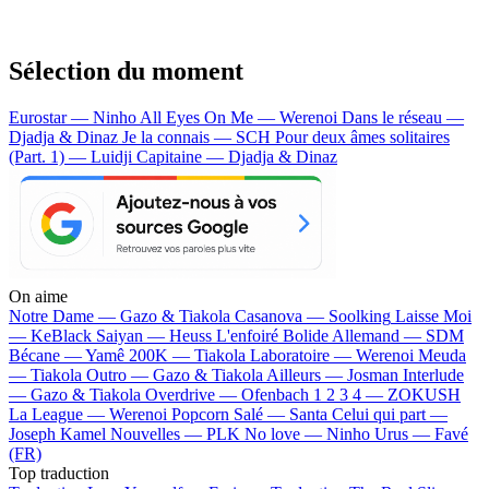
Sélection du moment
Eurostar — Ninho
All Eyes On Me — Werenoi
Dans le réseau —
Djadja & Dinaz
Je la connais — SCH
Pour deux âmes solitaires
(Part. 1) — Luidji
Capitaine — Djadja & Dinaz
On aime
Notre Dame —
Gazo & Tiakola
Casanova —
Soolking
Laisse Moi
—
KeBlack
Saiyan —
Heuss L'enfoiré
Bolide Allemand —
SDM
Bécane —
Yamê
200K —
Tiakola
Laboratoire —
Werenoi
Meuda
—
Tiakola
Outro —
Gazo & Tiakola
Ailleurs —
Josman
Interlude
—
Gazo & Tiakola
Overdrive —
Ofenbach
1 2 3 4 —
ZOKUSH
La League —
Werenoi
Popcorn Salé —
Santa
Celui qui part —
Joseph Kamel
Nouvelles —
PLK
No love —
Ninho
Urus —
Favé
(FR)
Top traduction