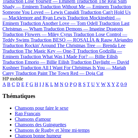
Traduction Lose Yourself —
Eminem
Traduction The Real Slim
Shady —
Eminem
Traduction Without Me —
Eminem
Traduction
Someone You Loved —
Lewis Capaldi
Traduction Can't Hold Us
—
Macklemore and Ryan Lewis
Traduction Mockingbird —
Eminem
Traduction Another Love —
Tom Odell
Traduction Last
Christmas —
Wham
Traduction Demons —
Imagine Dragons
Traduction Flowers —
Miley Cyrus
Traduction Lose Control —
Teddy Swims
Traduction BESO —
ROSALÍA & Rauw Alejandro
Traduction Rockin' Around The Christmas Tree —
Brenda Lee
Traduction The Magic Key —
One-T
Traduction Godzilla —
Eminem
Traduction What Was I Made For? —
Billie Eilish
Traduction Emorio —
Billie Eilish
Traduction Daylight —
David
Kushner
Traduction All I Want For Christmas Is You —
Mariah
Carey
Traduction Paint The Town Red —
Doja Cat
HP mobile
A
B
C
D
E
F
G
H
I
J
K
L
M
N
O
P
Q
R
S
T
U
V
W
X
Y
Z
0-9
Thématiques
Chansons pour faire le sexe
Rap Français
Chansons d'amour
Chansons des Guinguettes
Chansons de Rugby et 3ème mi-temps
Chanson bonne humeur