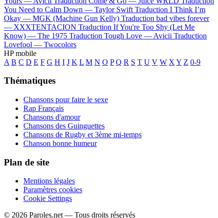
Yours —
Avicii
Traduction Come & Go —
Juice WRLD
Traduction
You Need to Calm Down —
Taylor Swift
Traduction I Think I’m
Okay —
MGK (Machine Gun Kelly)
Traduction bad vibes forever
—
XXXTENTACION
Traduction If You're Too Shy (Let Me
Know) —
The 1975
Traduction Tough Love —
Avicii
Traduction
Lovefool —
Twocolors
HP mobile
A
B
C
D
E
F
G
H
I
J
K
L
M
N
O
P
Q
R
S
T
U
V
W
X
Y
Z
0-9
Thématiques
Chansons pour faire le sexe
Rap Français
Chansons d'amour
Chansons des Guinguettes
Chansons de Rugby et 3ème mi-temps
Chanson bonne humeur
Plan de site
Mentions légales
Paramètres cookies
Cookie Settings
© 2026 Paroles.net — Tous droits réservés