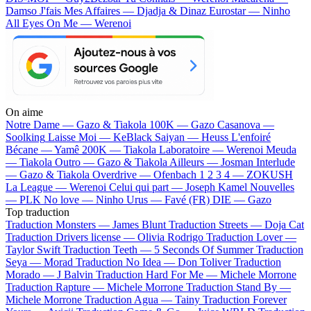
Damso
J'fais Mes Affaires — Djadja & Dinaz
Eurostar — Ninho
All Eyes On Me — Werenoi
On aime
Notre Dame —
Gazo & Tiakola
100K —
Gazo
Casanova —
Soolking
Laisse Moi —
KeBlack
Saiyan —
Heuss L'enfoiré
Bécane —
Yamê
200K —
Tiakola
Laboratoire —
Werenoi
Meuda
—
Tiakola
Outro —
Gazo & Tiakola
Ailleurs —
Josman
Interlude
—
Gazo & Tiakola
Overdrive —
Ofenbach
1 2 3 4 —
ZOKUSH
La League —
Werenoi
Celui qui part —
Joseph Kamel
Nouvelles
—
PLK
No love —
Ninho
Urus —
Favé (FR)
DIE —
Gazo
Top traduction
Traduction Monsters —
James Blunt
Traduction Streets —
Doja Cat
Traduction Drivers license —
Olivia Rodrigo
Traduction Lover —
Taylor Swift
Traduction Teeth —
5 Seconds Of Summer
Traduction
Seya —
Morad
Traduction No Idea —
Don Toliver
Traduction
Morado —
J Balvin
Traduction Hard For Me —
Michele Morrone
Traduction Rapture —
Michele Morrone
Traduction Stand By —
Michele Morrone
Traduction Agua —
Tainy
Traduction Forever