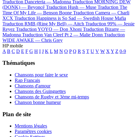
Traduction Danceteria —
Madonna
Traduction MORNING DEW
(DONK) —
Beyoncé
Traduction Hush —
Muse
Traduction The
Time Of My Life —
Benson Boone
Traduction Camera —
Charli
XCX
Traduction Happiness is So Sad —
Swedish House Mafia
Traduction RMB (Ring My Bell) —
Aitch
Traduction 99% —
Jessie
Reyez
Traduction YOYO —
Don Xhoni
Traduction Bizarre —
Madonna
Traduction Van Cleef Pt 2 —
Malie Donn
Traduction
WIDE AWAKE —
Chris Grey
HP mobile
A
B
C
D
E
F
G
H
I
J
K
L
M
N
O
P
Q
R
S
T
U
V
W
X
Y
Z
0-9
Thématiques
Chansons pour faire le sexe
Rap Français
Chansons d'amour
Chansons des Guinguettes
Chansons de Rugby et 3ème mi-temps
Chanson bonne humeur
Plan de site
Mentions légales
Paramètres cookies
Cookie Settings