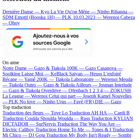
Dernière Danse — Kyo
La Vie Qu'on Mène — Ninho
Rihanna —
SDM
Emotif (Booska 1H) — PLK
10.03.2023 — Werenoi
Cabeza
— Oboy
On aime
Notre Dame —
Gazo & Tiakola
100K —
Gazo
Casanova —
Soolking
Laisse Moi —
KeBlack
Saiyan —
Heuss L'enfoiré
Bécane —
Yamê
200K —
Tiakola
Laboratoire —
Werenoi
Meuda
—
Tiakola
Outro —
Gazo & Tiakola
Ailleurs —
Josman
Interlude
—
Gazo & Tiakola
Overdrive —
Ofenbach
1 2 3 4 —
ZOKUSH
La League —
Werenoi
Celui qui part —
Joseph Kamel
Nouvelles
—
PLK
No love —
Ninho
Urus —
Favé (FR)
DIE —
Gazo
Top traduction
Traduction des fleurs —
Tove Lo
Traduction AH HA —
Cardi B
Traduction Coulda Shoulda Woulda —
Russ
Traduction KYLIAN
DICTADOR —
SurNervis
Traduction The Way You Are —
Electric Callboy
Traduction Home To Me —
Tones & I
Traduction
Mi Chico —
DJ Goja
Traduction My Body Isn't Ready —
Sombr