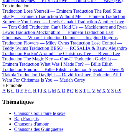
Kamel
Nouvelles —
PLK
No love —
Ninho
Urus —
Favé (FR)
Top traduction
Traduction Lose Yourself —
Eminem
Traduction The Real Slim
Shady —
Eminem
Traduction Without Me —
Eminem
Traduction
Someone You Loved —
Lewis Capaldi
Traduction Another Love
—
Tom Odell
Traduction Can't Hold Us —
Macklemore and Ryan
Lewis
Traduction Mockingbird —
Eminem
Traduction Last
Christmas —
Wham
Traduction Demons —
Imagine Dragons
Traduction Flowers —
Miley Cyrus
Traduction Lose Control —
Teddy Swims
Traduction BESO —
ROSALÍA & Rauw Alejandro
Traduction Rockin' Around The Christmas Tree —
Brenda Lee
Traduction The Magic Key —
One-T
Traduction Godzilla —
Eminem
Traduction What Was I Made For? —
Billie Eilish
Traduction Emorio —
Billie Eilish
Traduction Special —
Dave &
Tiakola
Traduction Daylight —
David Kushner
Traduction All I
Want For Christmas Is You —
Mariah Carey
HP mobile
A
B
C
D
E
F
G
H
I
J
K
L
M
N
O
P
Q
R
S
T
U
V
W
X
Y
Z
0-9
Thématiques
Chansons pour faire le sexe
Rap Français
Chansons d'amour
Chansons des Guinguettes