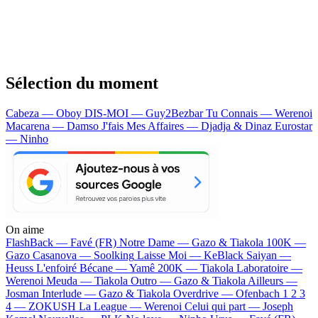
Sélection du moment
Cabeza — Oboy
DIS-MOI — Guy2Bezbar
Tu Connais — Werenoi
Macarena — Damso
J'fais Mes Affaires — Djadja & Dinaz
Eurostar
— Ninho
On aime
FlashBack —
Favé (FR)
Notre Dame —
Gazo & Tiakola
100K —
Gazo
Casanova —
Soolking
Laisse Moi —
KeBlack
Saiyan —
Heuss L'enfoiré
Bécane —
Yamê
200K —
Tiakola
Laboratoire —
Werenoi
Meuda —
Tiakola
Outro —
Gazo & Tiakola
Ailleurs —
Josman
Interlude —
Gazo & Tiakola
Overdrive —
Ofenbach
1 2 3
4 —
ZOKUSH
La League —
Werenoi
Celui qui part —
Joseph