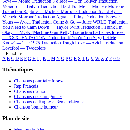
Seya —
Morad
Traduction No Idea —
Don Toliver
Traduction
Morado —
J Balvin
Traduction Hard For Me —
Michele Morrone
Traduction Rapture —
Michele Morrone
Traduction Stand By —
Michele Morrone
Traduction Agua —
Tainy
Traduction Forever
Yours —
Avicii
Traduction Come & Go —
Juice WRLD
Traduction
You Need to Calm Down —
Taylor Swift
Traduction I Think I’m
Okay —
MGK (Machine Gun Kelly)
Traduction bad vibes forever
—
XXXTENTACION
Traduction If You're Too Shy (Let Me
Know) —
The 1975
Traduction Tough Love —
Avicii
Traduction
Lovefool —
Twocolors
HP mobile
A
B
C
D
E
F
G
H
I
J
K
L
M
N
O
P
Q
R
S
T
U
V
W
X
Y
Z
0-9
Thématiques
Chansons pour faire le sexe
Rap Français
Chansons d'amour
Chansons des Guinguettes
Chansons de Rugby et 3ème mi-temps
Chanson bonne humeur
Plan de site
Mentions légales