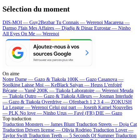
Sélection du moment
DIS-MOI — Guy2Bezbar
Tu Connais — Werenoi
Macarena —
Damso
J'fais Mes Affaires — Djadja & Dinaz
Eurostar — Ninho
All Eyes On Me — Werenoi
On aime
Notre Dame —
Gazo & Tiakola
100K —
Gazo
Casanova —
Soolking
Laisse Moi —
KeBlack
Saiyan —
Heuss L'enfoiré
Bécane —
Yamê
200K —
Tiakola
Laboratoire —
Werenoi
Meuda
—
Tiakola
Outro —
Gazo & Tiakola
Ailleurs —
Josman
Interlude
—
Gazo & Tiakola
Overdrive —
Ofenbach
1 2 3 4 —
ZOKUSH
La League —
Werenoi
Celui qui part —
Joseph Kamel
Nouvelles
—
PLK
No love —
Ninho
Urus —
Favé (FR)
DIE —
Gazo
Top traduction
Traduction Monsters —
James Blunt
Traduction Streets —
Doja Cat
Traduction Drivers license —
Olivia Rodrigo
Traduction Lover —
Taylor Swift
Traduction Teeth —
5 Seconds Of Summer
Traduction