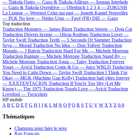
—
Tiakola
Outro —
Gazo & Tiakola
Ailleurs —
Josman
Interlude
—
Gazo & Tiakola
Overdrive —
Ofenbach
1 2 3 4 —
ZOKUSH
La League —
Werenoi
Celui qui part —
Joseph Kamel
Nouvelles
—
PLK
No love —
Ninho
Urus —
Favé (FR)
DIE —
Gazo
Top traduction
Traduction Monsters —
James Blunt
Traduction Streets —
Doja Cat
Traduction Drivers license —
Olivia Rodrigo
Traduction Lover —
Taylor Swift
Traduction Teeth —
5 Seconds Of Summer
Traduction
Seya —
Morad
Traduction No Idea —
Don Toliver
Traduction
Morado —
J Balvin
Traduction Hard For Me —
Michele Morrone
Traduction Rapture —
Michele Morrone
Traduction Stand By —
Michele Morrone
Traduction Agua —
Tainy
Traduction Forever
Yours —
Avicii
Traduction Come & Go —
Juice WRLD
Traduction
You Need to Calm Down —
Taylor Swift
Traduction I Think I’m
Okay —
MGK (Machine Gun Kelly)
Traduction bad vibes forever
—
XXXTENTACION
Traduction If You're Too Shy (Let Me
Know) —
The 1975
Traduction Tough Love —
Avicii
Traduction
Lovefool —
Twocolors
HP mobile
A
B
C
D
E
F
G
H
I
J
K
L
M
N
O
P
Q
R
S
T
U
V
W
X
Y
Z
0-9
Thématiques
Chansons pour faire le sexe
Rap Français