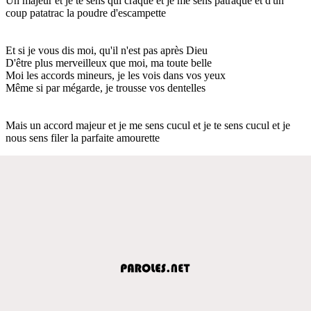
Un majeur et je te sens qui craque et je me sens patraque et d'un
coup patatrac la poudre d'escampette
Et si je vous dis moi, qu'il n'est pas après Dieu
D'être plus merveilleux que moi, ma toute belle
Moi les accords mineurs, je les vois dans vos yeux
Même si par mégarde, je trousse vos dentelles
Mais un accord majeur et je me sens cucul et je te sens cucul et je
nous sens filer la parfaite amourette