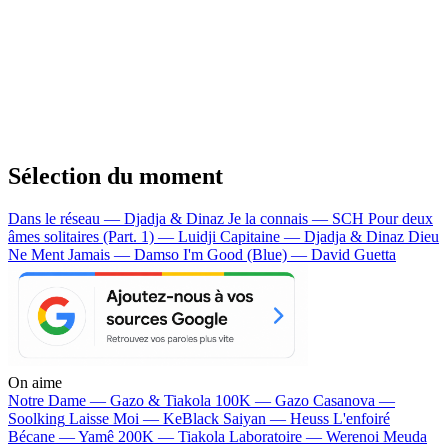
Sélection du moment
Dans le réseau — Djadja & Dinaz
Je la connais — SCH
Pour deux
âmes solitaires (Part. 1) — Luidji
Capitaine — Djadja & Dinaz
Dieu
Ne Ment Jamais — Damso
I'm Good (Blue) — David Guetta
On aime
Notre Dame —
Gazo & Tiakola
100K —
Gazo
Casanova —
Soolking
Laisse Moi —
KeBlack
Saiyan —
Heuss L'enfoiré
Bécane —
Yamê
200K —
Tiakola
Laboratoire —
Werenoi
Meuda