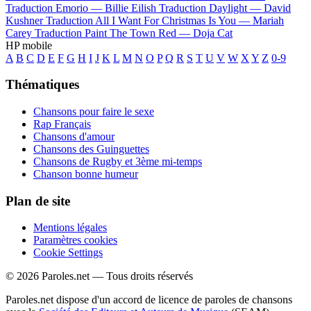
Traduction Emorio —
Billie Eilish
Traduction Daylight —
David
Kushner
Traduction All I Want For Christmas Is You —
Mariah
Carey
Traduction Paint The Town Red —
Doja Cat
HP mobile
A
B
C
D
E
F
G
H
I
J
K
L
M
N
O
P
Q
R
S
T
U
V
W
X
Y
Z
0-9
Thématiques
Chansons pour faire le sexe
Rap Français
Chansons d'amour
Chansons des Guinguettes
Chansons de Rugby et 3ème mi-temps
Chanson bonne humeur
Plan de site
Mentions légales
Paramètres cookies
Cookie Settings
© 2026 Paroles.net — Tous droits réservés
Paroles.net dispose d'un accord de licence de paroles de chansons