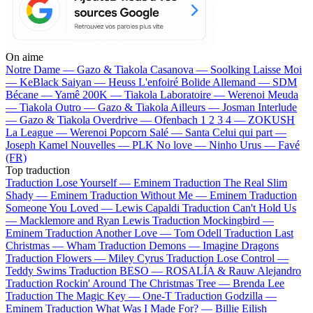
On aime
Notre Dame —
Gazo & Tiakola
Casanova —
Soolking
Laisse Moi
—
KeBlack
Saiyan —
Heuss L'enfoiré
Bolide Allemand —
SDM
Bécane —
Yamê
200K —
Tiakola
Laboratoire —
Werenoi
Meuda
—
Tiakola
Outro —
Gazo & Tiakola
Ailleurs —
Josman
Interlude
—
Gazo & Tiakola
Overdrive —
Ofenbach
1 2 3 4 —
ZOKUSH
La League —
Werenoi
Popcorn Salé —
Santa
Celui qui part —
Joseph Kamel
Nouvelles —
PLK
No love —
Ninho
Urus —
Favé
(FR)
Top traduction
Traduction Lose Yourself —
Eminem
Traduction The Real Slim
Shady —
Eminem
Traduction Without Me —
Eminem
Traduction
Someone You Loved —
Lewis Capaldi
Traduction Can't Hold Us
—
Macklemore and Ryan Lewis
Traduction Mockingbird —
Eminem
Traduction Another Love —
Tom Odell
Traduction Last
Christmas —
Wham
Traduction Demons —
Imagine Dragons
Traduction Flowers —
Miley Cyrus
Traduction Lose Control —
Teddy Swims
Traduction BESO —
ROSALÍA & Rauw Alejandro
Traduction Rockin' Around The Christmas Tree —
Brenda Lee
Traduction The Magic Key —
One-T
Traduction Godzilla —
Eminem
Traduction What Was I Made For? —
Billie Eilish