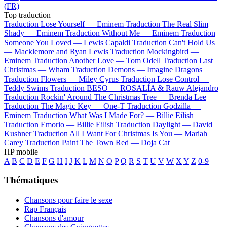
(FR)
Top traduction
Traduction Lose Yourself —
Eminem
Traduction The Real Slim
Shady —
Eminem
Traduction Without Me —
Eminem
Traduction
Someone You Loved —
Lewis Capaldi
Traduction Can't Hold Us
—
Macklemore and Ryan Lewis
Traduction Mockingbird —
Eminem
Traduction Another Love —
Tom Odell
Traduction Last
Christmas —
Wham
Traduction Demons —
Imagine Dragons
Traduction Flowers —
Miley Cyrus
Traduction Lose Control —
Teddy Swims
Traduction BESO —
ROSALÍA & Rauw Alejandro
Traduction Rockin' Around The Christmas Tree —
Brenda Lee
Traduction The Magic Key —
One-T
Traduction Godzilla —
Eminem
Traduction What Was I Made For? —
Billie Eilish
Traduction Emorio —
Billie Eilish
Traduction Daylight —
David
Kushner
Traduction All I Want For Christmas Is You —
Mariah
Carey
Traduction Paint The Town Red —
Doja Cat
HP mobile
A
B
C
D
E
F
G
H
I
J
K
L
M
N
O
P
Q
R
S
T
U
V
W
X
Y
Z
0-9
Thématiques
Chansons pour faire le sexe
Rap Français
Chansons d'amour