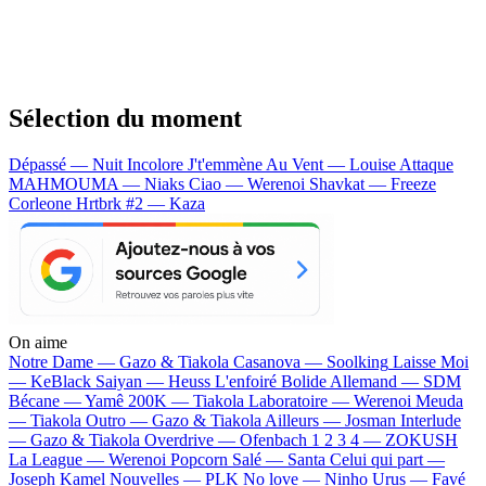
Sélection du moment
Dépassé — Nuit Incolore
J't'emmène Au Vent — Louise Attaque
MAHMOUMA — Niaks
Ciao — Werenoi
Shavkat — Freeze
Corleone
Hrtbrk #2 — Kaza
On aime
Notre Dame —
Gazo & Tiakola
Casanova —
Soolking
Laisse Moi
—
KeBlack
Saiyan —
Heuss L'enfoiré
Bolide Allemand —
SDM
Bécane —
Yamê
200K —
Tiakola
Laboratoire —
Werenoi
Meuda
—
Tiakola
Outro —
Gazo & Tiakola
Ailleurs —
Josman
Interlude
—
Gazo & Tiakola
Overdrive —
Ofenbach
1 2 3 4 —
ZOKUSH
La League —
Werenoi
Popcorn Salé —
Santa
Celui qui part —
Joseph Kamel
Nouvelles —
PLK
No love —
Ninho
Urus —
Favé