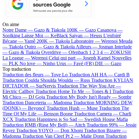
On aime
Notre Dame —
Gazo & Tiakola
100K —
Gazo
Casanova —
Soolking
Laisse Moi —
KeBlack
Saiyan —
Heuss L'enfoiré
Bécane —
Yamê
200K —
Tiakola
Laboratoire —
Werenoi
Meuda
—
Tiakola
Outro —
Gazo & Tiakola
Ailleurs —
Josman
Interlude
—
Gazo & Tiakola
Overdrive —
Ofenbach
1 2 3 4 —
ZOKUSH
La League —
Werenoi
Celui qui part —
Joseph Kamel
Nouvelles
—
PLK
No love —
Ninho
Urus —
Favé (FR)
DIE —
Gazo
Top traduction
Traduction des fleurs —
Tove Lo
Traduction AH HA —
Cardi B
Traduction Coulda Shoulda Woulda —
Russ
Traduction KYLIAN
DICTADOR —
SurNervis
Traduction The Way You Are —
Electric Callboy
Traduction Home To Me —
Tones & I
Traduction
Mi Chico —
DJ Goja
Traduction My Body Isn't Ready —
Sombr
Traduction Danceteria —
Madonna
Traduction MORNING DEW
(DONK) —
Beyoncé
Traduction Hush —
Muse
Traduction The
Time Of My Life —
Benson Boone
Traduction Camera —
Charli
XCX
Traduction Happiness is So Sad —
Swedish House Mafia
Traduction RMB (Ring My Bell) —
Aitch
Traduction 99% —
Jessie
Reyez
Traduction YOYO —
Don Xhoni
Traduction Bizarre —
Madonna
Traduction Van Cleef Pt 2 —
Malie Donn
Traduction