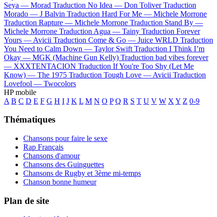
Seya —
Morad
Traduction No Idea —
Don Toliver
Traduction
Morado —
J Balvin
Traduction Hard For Me —
Michele Morrone
Traduction Rapture —
Michele Morrone
Traduction Stand By —
Michele Morrone
Traduction Agua —
Tainy
Traduction Forever
Yours —
Avicii
Traduction Come & Go —
Juice WRLD
Traduction
You Need to Calm Down —
Taylor Swift
Traduction I Think I’m
Okay —
MGK (Machine Gun Kelly)
Traduction bad vibes forever
—
XXXTENTACION
Traduction If You're Too Shy (Let Me
Know) —
The 1975
Traduction Tough Love —
Avicii
Traduction
Lovefool —
Twocolors
HP mobile
A
B
C
D
E
F
G
H
I
J
K
L
M
N
O
P
Q
R
S
T
U
V
W
X
Y
Z
0-9
Thématiques
Chansons pour faire le sexe
Rap Français
Chansons d'amour
Chansons des Guinguettes
Chansons de Rugby et 3ème mi-temps
Chanson bonne humeur
Plan de site