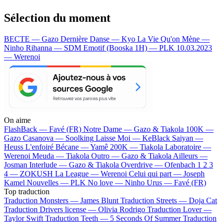
Sélection du moment
BECTE — Gazo
Dernière Danse — Kyo
La Vie Qu'on Mène —
Ninho
Rihanna — SDM
Emotif (Booska 1H) — PLK
10.03.2023
— Werenoi
On aime
FlashBack —
Favé (FR)
Notre Dame —
Gazo & Tiakola
100K —
Gazo
Casanova —
Soolking
Laisse Moi —
KeBlack
Saiyan —
Heuss L'enfoiré
Bécane —
Yamê
200K —
Tiakola
Laboratoire —
Werenoi
Meuda —
Tiakola
Outro —
Gazo & Tiakola
Ailleurs —
Josman
Interlude —
Gazo & Tiakola
Overdrive —
Ofenbach
1 2 3
4 —
ZOKUSH
La League —
Werenoi
Celui qui part —
Joseph
Kamel
Nouvelles —
PLK
No love —
Ninho
Urus —
Favé (FR)
Top traduction
Traduction Monsters —
James Blunt
Traduction Streets —
Doja Cat
Traduction Drivers license —
Olivia Rodrigo
Traduction Lover —
Taylor Swift
Traduction Teeth —
5 Seconds Of Summer
Traduction