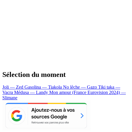
Sélection du moment
Joli — Zed
Gasolina — Tiakola
No lèche — Gazo
Tiki taka —
Vacra
Médusa — Landy
Mon amour (France Eurovision 2024) —
Slimane